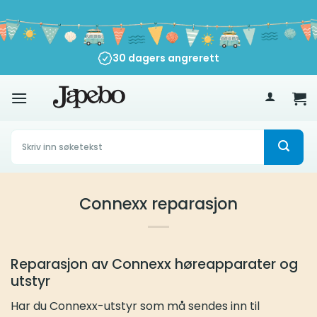
Skip
to
content
30 dagers angrerett
500
kr
Søk
etter:
Connexx reparasjon
Reparasjon av Connexx høreapparater og
utstyr
Har du Connexx-utstyr som må sendes inn til