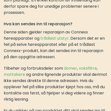
som planlagt. En enkel kontroll før innsending kan
derfor spare deg for unødige problemer senere i
prosessen.
Hva kan sendes inn til reparasjon?
Denne siden gjelder reparasjon av Connexx
høreapparater og
trådløst utstyr
. Dersom det er en
feil på selve høreapparatet eller på et trådløst
Connexx-produkt, kan det sendes inn til reparasjon
på den oppgitte adressen.
Tilbehør og forbruksdeler som
domer
,
voksfiltre
,
mottakere
og andre lignende produkter skal derimot
ikke sendes direkte til denne adressen. Hvis du
opplever feil på slike produkter kjøpt hos oss, må du
kontakte oss først, så hjelper vi deg videre og finner
riktig løsning.
Er du usikker på om produktet ditt skal sendes inn til