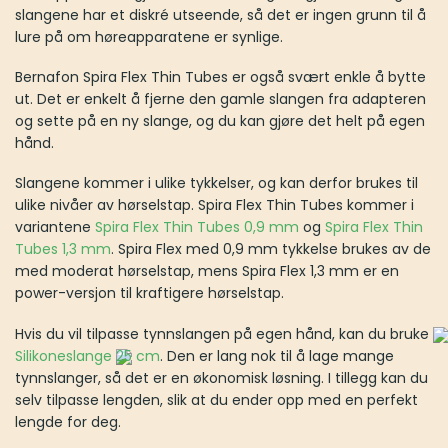
slangene har et diskré utseende, så det er ingen grunn til å
lure på om høreapparatene er synlige.
Bernafon Spira Flex Thin Tubes er også svært enkle å bytte
ut. Det er enkelt å fjerne den gamle slangen fra adapteren
og sette på en ny slange, og du kan gjøre det helt på egen
hånd.
Slangene kommer i ulike tykkelser, og kan derfor brukes til
ulike nivåer av hørselstap. Spira Flex Thin Tubes kommer i
variantene
Spira Flex Thin Tubes 0,9 mm
og
Spira Flex Thin
Tubes 1,3 mm
. Spira Flex med 0,9 mm tykkelse brukes av de
med moderat hørselstap, mens Spira Flex 1,3 mm er en
power-versjon til kraftigere hørselstap.
Hvis du vil tilpasse tynnslangen på egen hånd, kan du bruke
Silikoneslange
25 cm
. Den er lang nok til å lage mange
tynnslanger, så det er en økonomisk løsning. I tillegg kan du
selv tilpasse lengden, slik at du ender opp med en perfekt
lengde for deg.