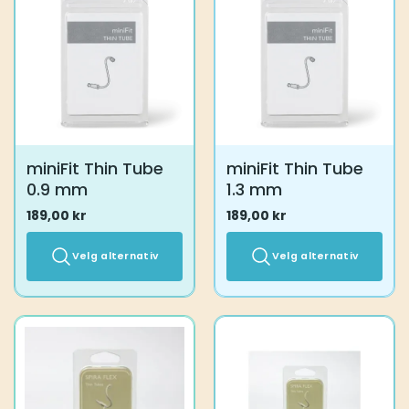
miniFit Thin Tube
miniFit Thin Tube
0.9 mm
1.3 mm
189,00
kr
189,00
kr
Velg alternativ
Velg alternativ
Dette
Dette
produktet
produktet
har
har
flere
flere
varianter.
varianter.
Alternativene
Alternativene
kan
kan