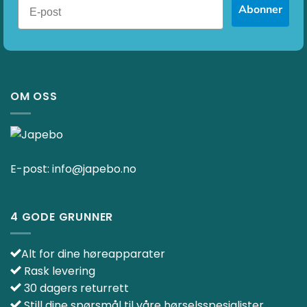
Abonner
OM OSS
E-post:
info@japebo.no
4 GODE GRUNNER
Alt for dine høreapparater
Rask levering
30 dagers returrett
Still dine spørsmål til våre hørselsspesialister