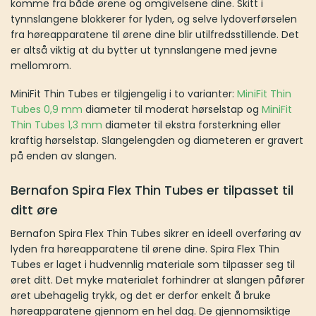
komme fra både ørene og omgivelsene dine. Skitt i
tynnslangene blokkerer for lyden, og selve lydoverførselen
fra høreapparatene til ørene dine blir utilfredsstillende. Det
er altså viktig at du bytter ut tynnslangene med jevne
mellomrom.
MiniFit Thin Tubes er tilgjengelig i to varianter:
MiniFit Thin
Tubes 0,9 mm
diameter til moderat hørselstap og
MiniFit
Thin Tubes 1,3 mm
diameter til ekstra forsterkning eller
kraftig hørselstap. Slangelengden og diameteren er gravert
på enden av slangen.
Bernafon Spira Flex Thin Tubes er tilpasset til
ditt øre
Bernafon Spira Flex Thin Tubes sikrer en ideell overføring av
lyden fra høreapparatene til ørene dine. Spira Flex Thin
Tubes er laget i hudvennlig materiale som tilpasser seg til
øret ditt. Det myke materialet forhindrer at slangen påfører
øret ubehagelig trykk, og det er derfor enkelt å bruke
høreapparatene gjennom en hel dag. De gjennomsiktige