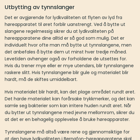
Utbytting av tynnslanger
Det er avgjørende for lydkvaliteten at flyten av lyd fra
høreapparatet til øret forblir uanstrengt. Ved å bytte ut
slangene regelmessig sikrer du at lydkvaliteten på
høreapparatene dine alltid er så god som mulig. Det er
individuelt hvor ofte man må bytte ut tynnslangene, men
det anbefales å bytte dem ut minst hver tredje måned.
Levetiden avhenger også av forholdene de utsettes for.
Hvis du trener mye eller er mye utendørs, blir tynnslangene
raskere slitt. Hvis tynnslangene blir gule og materialet blir
hardt, må de skiftes umiddelbart.
Hvis materialet blir hardt, kan det plage området rundt øret.
Det harde materialet kan forårsake trykkmerker, og det kan
samle seg bakterier som kan irritere huden rundt øret. Når
du bytter ut tynnslangene med jevne mellomrom, sikrer du
at det er en behagelig opplevelse å bruke høreapparater.
Tynnslangene må altså være rene og gjennomsiktige for
at den høye lydkvaliteten i Bernafon-høreapparatene skal