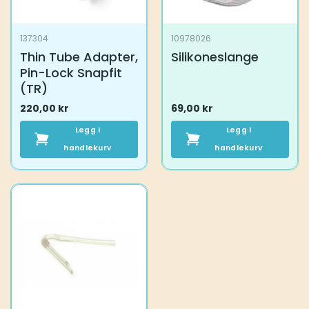
137304
10978026
Thin Tube Adapter,
Silikoneslange
Pin-Lock Snapfit
(TR)
220,00
kr
69,00
kr
Legg i
Legg i
handlekurv
handlekurv