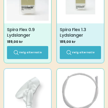
velges
velges
på
på
produktsiden
produktsiden
Spira Flex 0.9
Spira Flex 1.3
Lydslanger
Lydslanger
189,00
kr
189,00
kr
Velg alternativ
Velg alternativ
Dette
Dette
produktet
produktet
har
har
flere
flere
varianter.
varianter.
Alternativene
Alternativene
kan
kan
velges
velges
på
på
produktsiden
produktsiden