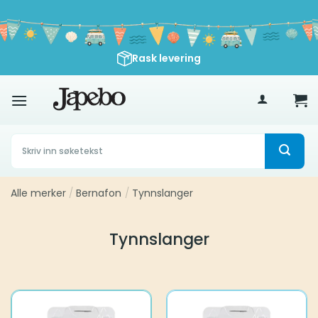
Skip
to
content
Rask levering
500
kr
Søk
etter:
Alle merker
/
Bernafon
/
Tynnslanger
Tynnslanger