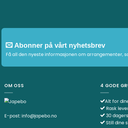
Abonner på vårt nyhetsbrev
Få all den nyeste informasjonen om arrangementer, sal
OM OSS
4 GODE GR
Alt for di
Rask leve
30 dagers
E-post:
info@japebo.no
Still dine 