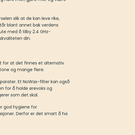
en slik at de kan leve rike,
 står blant annet bak verdens
ute med å tilby 2.4 GHz-
kvaliteten din.
 for at det finnes et alternativ
eltone og mange flere.
parater. Et NoWax-filter kan også
en for å holde ørevoks og
erer som det skal.
er god hygiene for
sjoner. Derfor er det smart å ha