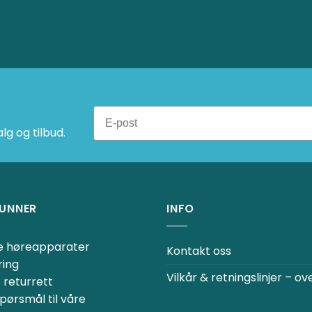
g og tilbud.
UNNER
INFO
ne høreapparater
Kontakt oss
ring
Vilkår & retningslinjer – ov
 returrett
spørsmål til våre