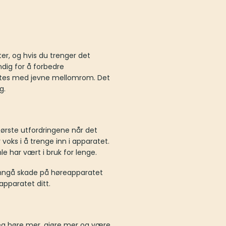
flere
varianter.
Alternativene
kan
ater, og hvis du trenger det
velges
ndig for å forbedre
på
yttes med jevne mellomrom. Det
produktsiden
g.
tørste utfordringene når det
voks i å trenge inn i apparatet.
le har vært i bruk for lenge.
 unngå skade på høreapparatet
apparatet ditt.
eg høre mer, gjøre mer og være