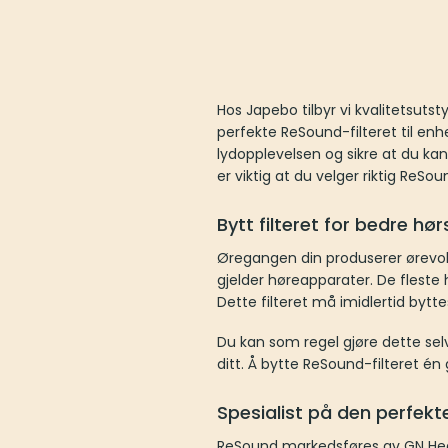
Hos Japebo tilbyr vi kvalitetsutsty
perfekte ReSound-filteret til enh
lydopplevelsen og sikre at du k
er viktig at du velger riktig ReSou
Bytt filteret for bedre hør
Øregangen din produserer ørevoks
gjelder høreapparater. De fleste 
Dette filteret må imidlertid bytte
Du kan som regel gjøre dette sel
ditt. Å bytte ReSound-filteret é
Spesialist på den perfekt
ReSound markedsføres av GN Hear