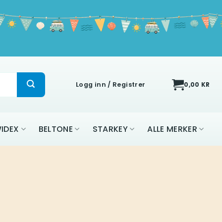
Logg inn / Registrer
0,00
KR
IDEX
BELTONE
STARKEY
ALLE MERKER