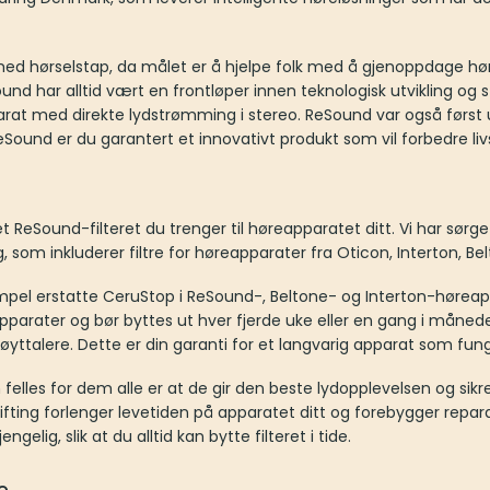
d hørselstap, da målet er å hjelpe folk med å gjenoppdage hørsel
eSound har alltid vært en frontløper innen teknologisk utvikling og
rat med direkte lydstrømming i stereo. ReSound var også først 
Sound er du garantert et innovativt produkt som vil forbedre livs
 ReSound-filteret du trenger til høreapparatet ditt. Vi har sørget
lg, som inkluderer filtre for høreapparater fra Oticon, Interton, B
mpel erstatte CeruStop i ReSound-, Beltone- og Interton-høreap
apparater og bør byttes ut hver fjerde uke eller en gang i måned
yttalere. Dette er din garanti for et langvarig apparat som fung
elles for dem alle er at de gir den beste lydopplevelsen og sikr
fting forlenger levetiden på apparatet ditt og forebygger repara
engelig, slik at du alltid kan bytte filteret i tide.
e