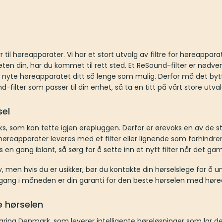
r til høreapparater. Vi har et stort utvalg av filtre for høreappar
eten din, har du kommet til rett sted. Et ReSound-filter er nødve
an nyte høreapparatet ditt så lenge som mulig. Derfor må det b
nd-filter som passer til din enhet, så ta en titt på vårt store utval
sel
, som kan tette igjen ørepluggen. Derfor er ørevoks en av de s
høreapparater leveres med et filter eller lignende som forhindrer 
s en gang iblant, så sørg for å sette inn et nytt filter når det gam
v, men hvis du er usikker, bør du kontakte din hørselslege for å
n gang i måneden er din garanti for den beste hørselen med høre
e hørselen
ing Denmark, som leverer intelligente høreløsninger som lar d