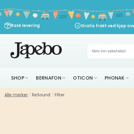
Skip
to
content
Rask levering
Gratis frakt ved kjøp ov
Søk
etter:
SHOP
BERNAFON
OTICON
PHONAK
Alle merker
/
ReSound
/
Filter