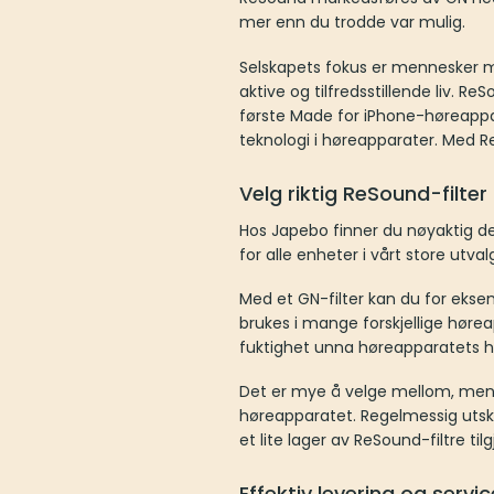
mer enn du trodde var mulig.
Selskapets fokus er mennesker me
aktive og tilfredsstillende liv. R
første Made for iPhone-høreappa
teknologi i høreapparater. Med Re
Velg riktig ReSound-filter
Hos Japebo finner du nøyaktig det
for alle enheter i vårt store utva
Med et GN-filter kan du for ekse
brukes i mange forskjellige høre
fuktighet unna høreapparatets hø
Det er mye å velge mellom, men f
høreapparatet. Regelmessig utski
et lite lager av ReSound-filtre tilgj
Effektiv levering og servic