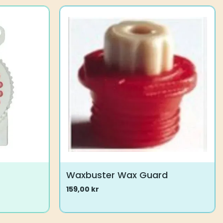
Waxbuster Wax Guard
159,00
kr
Dette
produktet
har