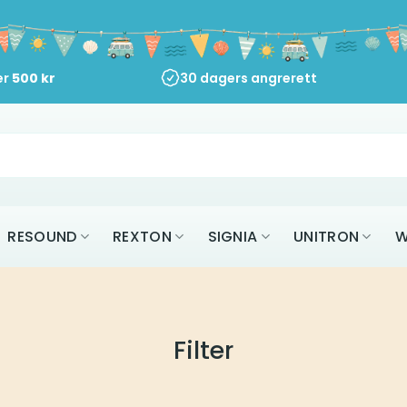
er
500
kr
30 dagers angrerett
RESOUND
REXTON
SIGNIA
UNITRON
W
Filter