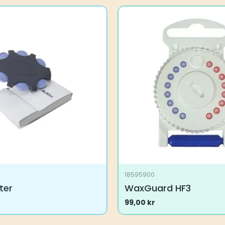
18595900
ter
WaxGuard HF3
99,00
kr