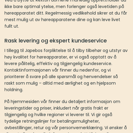
Ved å bytte ut Rexton domene månedlig opprettholder du
ikke bare optimal ytelse, men forlenger også levetiden på
høreapparatet ditt. Regelmessig vedlikehold sikrer at du får
mest mulig ut av høreapparatene dine og kan leve livet
fullt ut.
Rask levering og ekspert kundeservice
I tillegg til Japebos forpliktelse til å tilby tilbehør og utstyr av
høy kvalitet for høreapparater, er vi også opptatt av å
levere pålitelig, effektiv og tilgjengelig kundeservice.
Kontaktinformasjonen vår finner du nedenfor, og vi
prioriterer å svare på alle spørsmål og henvendelser så
raskt som mulig – alltid med ærlighet og en hjelpsom
holdning.
På hjemmesiden vår finner du detaljert informasjon om
leveringstider og priser, inkludert når gratis frakt er
tilgjengelig og hvilke regioner vi leverer til. Vi gir også
tydelige retningslinjer for betalingsmuligheter,
avbestillinger, retur og vår personvernerklæring. Vi ønsker å