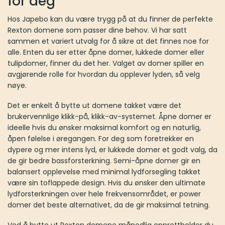
for deg
Hos Japebo kan du være trygg på at du finner de perfekte
Rexton domene som passer dine behov. Vi har satt
sammen et variert utvalg for å sikre at det finnes noe for
alle. Enten du ser etter åpne domer, lukkede domer eller
tulipdomer, finner du det her. Valget av domer spiller en
avgjørende rolle for hvordan du opplever lyden, så velg
nøye.
Det er enkelt å bytte ut domene takket være det
brukervennlige klikk-på, klikk-av-systemet. Åpne domer er
ideelle hvis du ønsker maksimal komfort og en naturlig,
åpen følelse i øregangen. For deg som foretrekker en
dypere og mer intens lyd, er lukkede domer et godt valg, da
de gir bedre bassforsterkning. Semi-åpne domer gir en
balansert opplevelse med minimal lydforsegling takket
være sin toflappede design. Hvis du ønsker den ultimate
lydforsterkningen over hele frekvensområdet, er power
domer det beste alternativet, da de gir maksimal tetning.