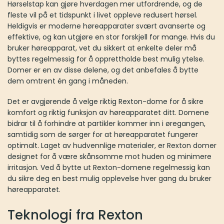
Hørselstap kan gjøre hverdagen mer utfordrende, og de
fleste vil på et tidspunkt i livet oppleve redusert hørsel.
Heldigvis er moderne høreapparater svært avanserte og
effektive, og kan utgjøre en stor forskjell for mange. Hvis du
bruker høreapparat, vet du sikkert at enkelte deler må
byttes regelmessig for å opprettholde best mulig ytelse.
Domer er en av disse delene, og det anbefales å bytte
dem omtrent én gang i måneden.
Det er avgjørende å velge riktig Rexton-dome for å sikre
komfort og riktig funksjon av høreapparatet ditt. Domene
bidrar til å forhindre at partikler kommer inn i øregangen,
samtidig som de sørger for at høreapparatet fungerer
optimalt. Laget av hudvennlige materialer, er Rexton domer
designet for å være skånsomme mot huden og minimere
irritasjon. Ved å bytte ut Rexton-domene regelmessig kan
du sikre deg en best mulig opplevelse hver gang du bruker
høreapparatet.
Teknologi fra Rexton