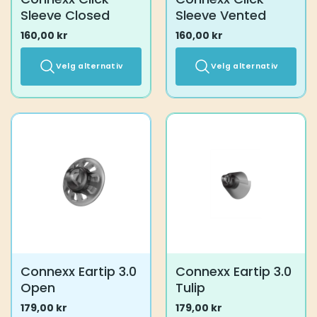
Sleeve Closed
Sleeve Vented
160,00
kr
160,00
kr
Velg alternativ
Velg alternativ
Dette
Dette
produktet
produktet
har
har
flere
flere
varianter.
varianter.
Alternativene
Alternativene
kan
kan
velges
velges
på
på
produktsiden
produktsiden
Connexx Eartip 3.0
Connexx Eartip 3.0
Open
Tulip
179,00
kr
179,00
kr