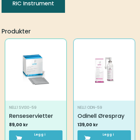
RIC Instrument
Produkter
NELL1 SVI30-59
NELL1 ODN-59
Renseservietter
Odinell Ørespray
89,00
kr
139,00
kr
Legg i
Legg i