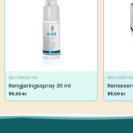
NELL1 SNI030-59
NELL1 SVI30-5
Rengjøringsspray 30 ml
Renseserv
90,00
kr
89,00
kr