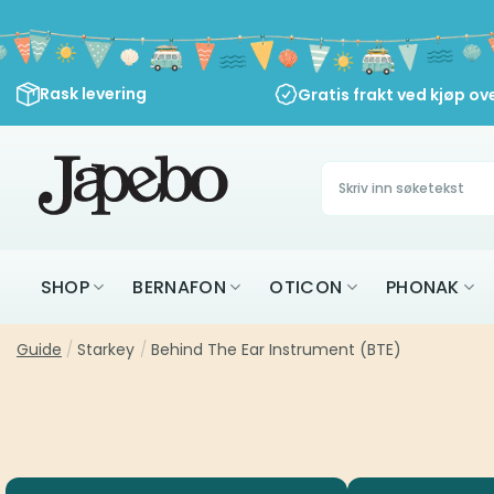
Skip
to
content
Rask levering
Gratis frakt ved kjøp ov
Søk
etter:
SHOP
BERNAFON
OTICON
PHONAK
Guide
/
Starkey
/
Behind The Ear Instrument (BTE)