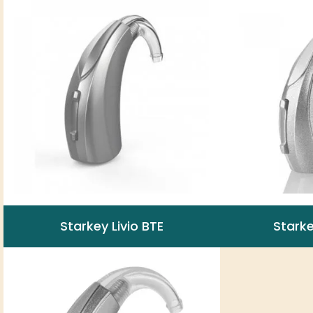
Starkey Livio BTE
Stark