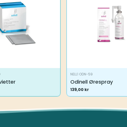
9
NELL1 ODN-59
ietter
Odinell Ørespray
139,00
kr