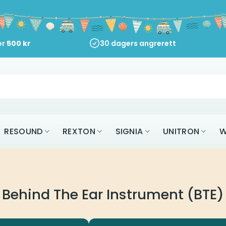
er
500
kr
30 dagers angrerett
RESOUND
REXTON
SIGNIA
UNITRON
W
Behind The Ear Instrument (BTE)