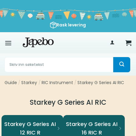
Skip
to
content
Rask levering
500
kr
Søk
etter:
Guide
/
Starkey
/
RIC Instrument
/
Starkey G Series AI RIC
Starkey G Series AI RIC
Starkey G Series AI
Starkey G Series AI
12 RIC R
16 RIC R