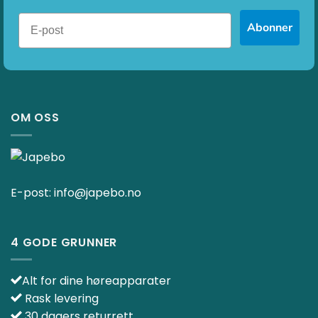
Abonner
OM OSS
E-post:
info@japebo.no
4 GODE GRUNNER
Alt for dine høreapparater
Rask levering
30 dagers returrett