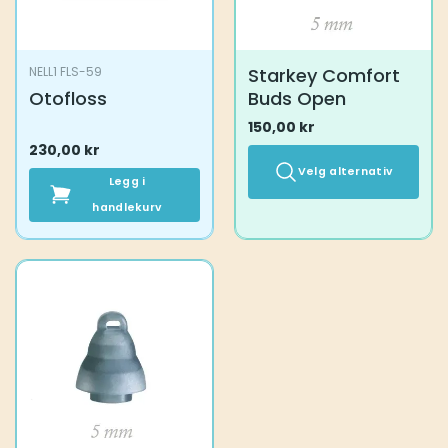
Starkey Comfort
NELL1 FLS-59
Otofloss
Buds Open
150,00
kr
230,00
kr
Velg alternativ
Legg i
handlekurv
Dette
produktet
har
flere
varianter.
Alternativene
kan
velges
på
produktsiden