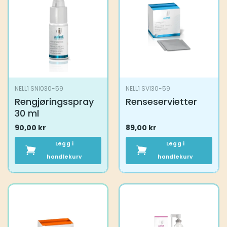
NELL1 SNI030-59
NELL1 SVI30-59
Rengjøringsspray
Renseservietter
30 ml
90,00
kr
89,00
kr
Legg i
Legg i
handlekurv
handlekurv