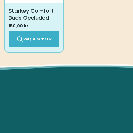
Starkey Comfort
Buds Occluded
150,00
kr
Velg alternativ
Dette
produktet
har
flere
varianter.
Alternativene
kan
velges
på
produktsiden