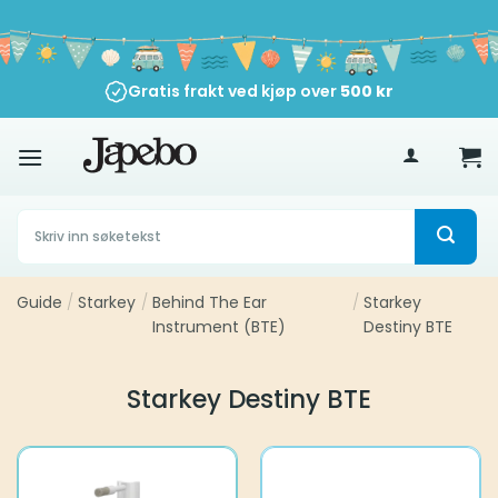
Skip
to
content
Gratis frakt ved kjøp over
500
kr
Søk
etter:
Guide
/
Starkey
/
Behind The Ear
/
Starkey
Instrument (BTE)
Destiny BTE
Starkey Destiny BTE