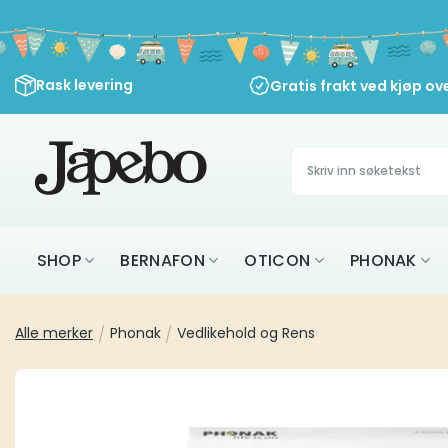
Skip
to
content
Rask levering
Gratis frakt ved kjøp ov
Søk
etter:
SHOP
BERNAFON
OTICON
PHONAK
Alle merker
/
Phonak
/
Vedlikehold og Rens