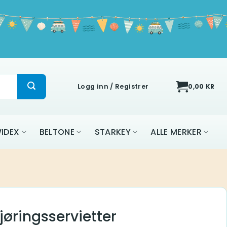
Logg inn / Registrer
0,00
KR
IDEX
BELTONE
STARKEY
ALLE MERKER
øringsservietter