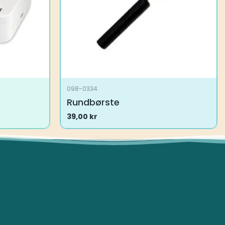
098-0334
Rundbørste
39,00
kr