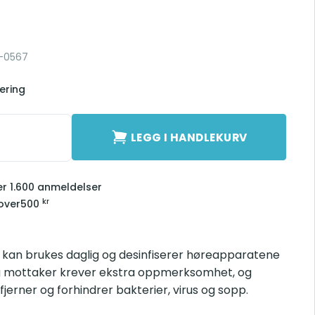
8-0567
ering
ietter antall
LEGG I HANDLEKURV
ver 1.600 anmeldelser
kr
 over
500
 kan brukes daglig og desinfiserer høreapparatene
 og mottaker krever ekstra oppmerksomhet, og
fjerner og forhindrer bakterier, virus og sopp.