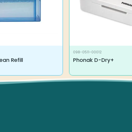
098-0511-00012
ean Refill
Phonak D-Dry+