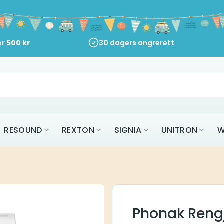
er
500
kr
30 dagers angrerett
RESOUND
REXTON
SIGNIA
UNITRON
W
Phonak Rengj