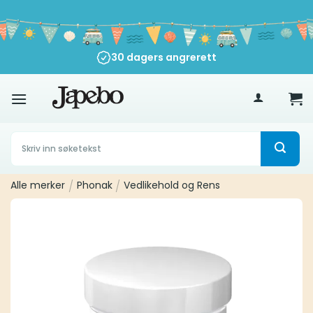
Skip
to
content
30 dagers angrerett
500
kr
Søk
etter:
Alle merker
/
Phonak
/
Vedlikehold og Rens