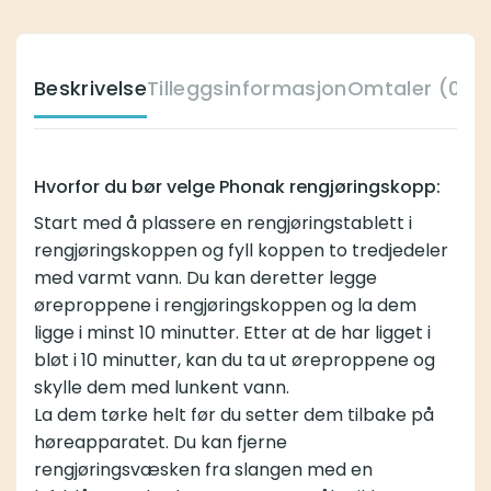
Beskrivelse
Tilleggsinformasjon
Omtaler (0)
K
Hvorfor du bør velge Phonak rengjøringskopp:
Start med å plassere en
rengjøringstablett
i
rengjøringskoppen og fyll koppen to tredjedeler
med varmt vann. Du kan deretter legge
øreproppene i rengjøringskoppen og la dem
ligge i minst 10 minutter. Etter at de har ligget i
bløt i 10 minutter, kan du ta ut øreproppene og
skylle dem med lunkent vann.
La dem tørke helt før du setter dem tilbake på
høreapparatet. Du kan fjerne
rengjøringsvæsken fra slangen med en