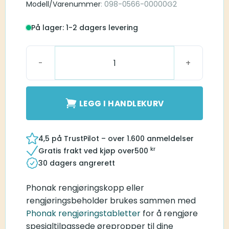
Modell/Varenummer
: 098-0566-00000G2
På lager: 1-2 dagers levering
Phonak Rengjøringskopp antall
LEGG I HANDLEKURV
4,5 på TrustPilot – over 1.600 anmeldelser
kr
Gratis frakt ved kjøp over
500
30 dagers angrerett
Phonak rengjøringskopp eller
rengjøringsbeholder brukes sammen med
Phonak rengjøringstabletter
for å rengjøre
spesialtilpassede ørepropper til dine