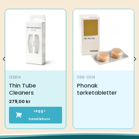
123814
098-0014
Thin Tube
Phonak
Cleaners
tørketabletter
279,00
kr
Legg i
handlekurv