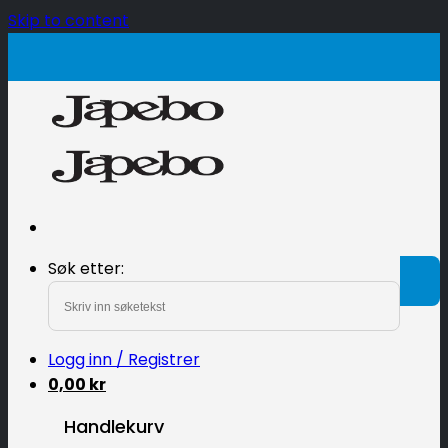
Skip to content
500
kr
Søk etter:
Logg inn / Registrer
0,00
kr
Handlekurv