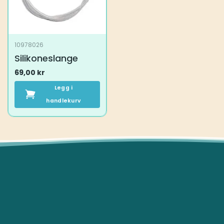
på
på
produktsiden
produktsiden
10978026
Silikoneslange
69,00
kr
Legg i
handlekurv