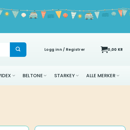
Logg inn / Registrer
0,00
KR
IDEX
BELTONE
STARKEY
ALLE MERKER