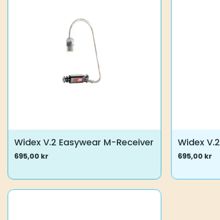
Alternative
kan
velges
på
produktsid
Widex V.2 Easywear M-Receiver
Widex V.
695,00
kr
695,00
kr
Dette
Dette
produktet
produktet
har
har
flere
flere
varianter.
varianter.