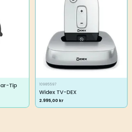
Alternativene
kan
velges
på
produktsiden
Ear-Tip
10985597
Widex TV-DEX
2.995,00
kr