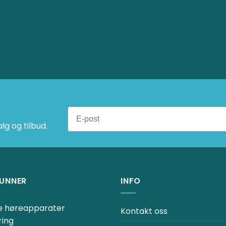
g og tilbud.
UNNER
INFO
ne høreapparater
Kontakt oss
ring