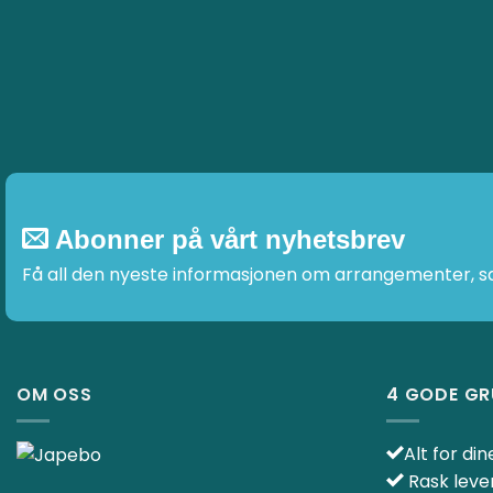
kan
velges
på
produktsiden
Abonner på vårt nyhetsbrev
Få all den nyeste informasjonen om arrangementer, sal
OM OSS
4 GODE GR
Alt for di
Rask leve