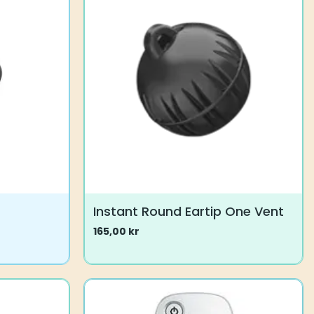
varianter.
Alternativene
kan
velges
på
produktsiden
Instant Round Eartip One Vent
165,00
kr
Dette
produktet
har
flere
varianter.