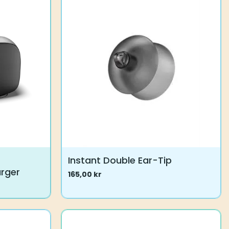
Instant Double Ear-Tip
rger
165,00
kr
Dette
produktet
har
flere