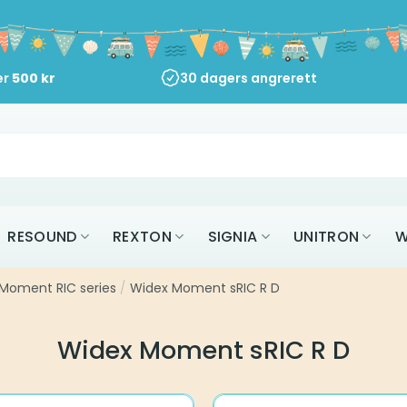
er
500
kr
30 dagers angrerett
RESOUND
REXTON
SIGNIA
UNITRON
W
Moment RIC series
/
Widex Moment sRIC R D
Widex Moment sRIC R D