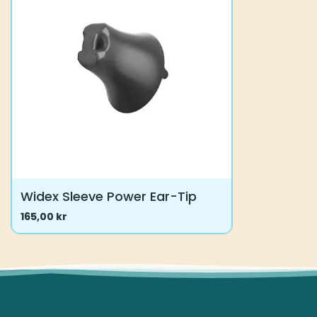
Alternativene
Alternative
kan
kan
velges
velges
på
på
produktsiden
produktsid
Widex Sleeve Power Ear-Tip
165,00
kr
Dette
produktet
har
flere
varianter.
Alternativene