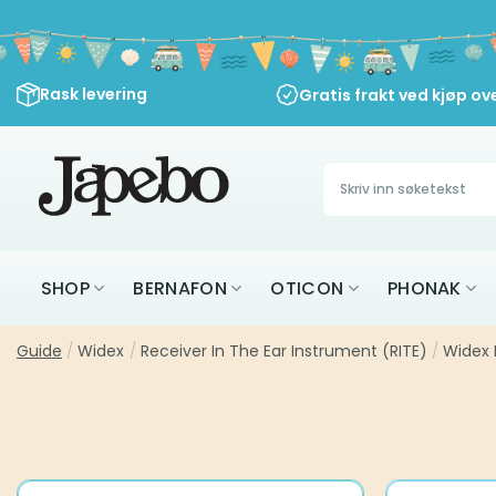
Skip
to
content
Rask levering
Gratis frakt ved kjøp ov
Søk
etter:
SHOP
BERNAFON
OTICON
PHONAK
Guide
/
Widex
/
Receiver In The Ear Instrument (RITE)
/
Widex 