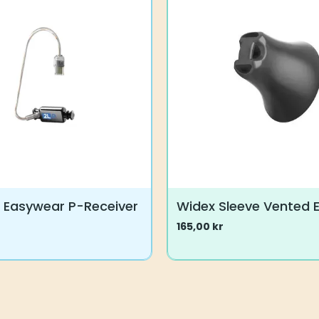
ne
Alternativene
kan
velges
på
en
produktsiden
2 Easywear P-Receiver
Widex Sleeve Vented 
165,00
kr
Dette
produktet
har
flere
varianter.