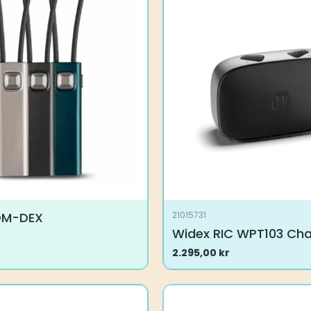
OM-DEX
21015731
Widex RIC WPT103 Cha
2.295,00
kr