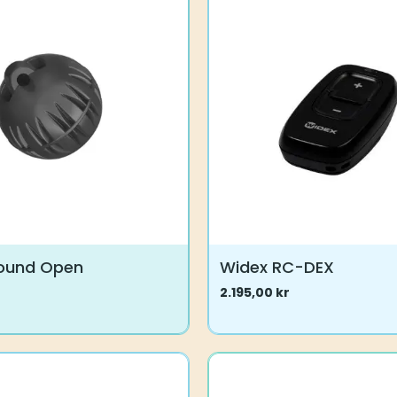
ne
en
Round Open
Widex RC-DEX
2.195,00
kr
Dette
produktet
har
flere
varianter.