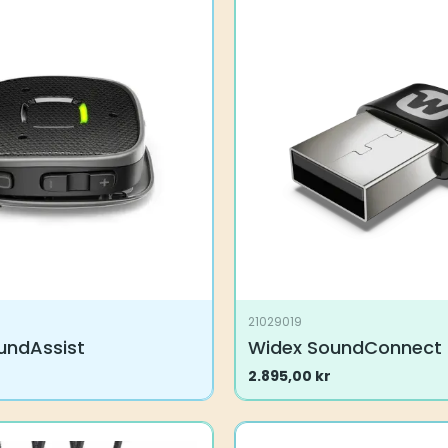
21029019
undAssist
Widex SoundConnect
2.895,00
kr