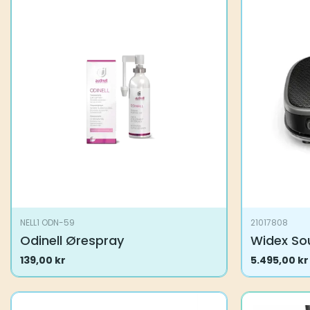
NELL1 ODN-59
21017808
Odinell Ørespray
Widex So
139,00
kr
5.495,00
kr