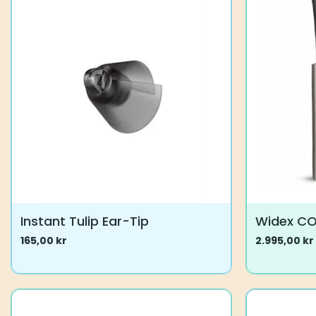
Instant Tulip Ear-Tip
Widex C
165,00
kr
2.995,00
kr
Dette
Dette
produktet
produktet
har
har
flere
flere