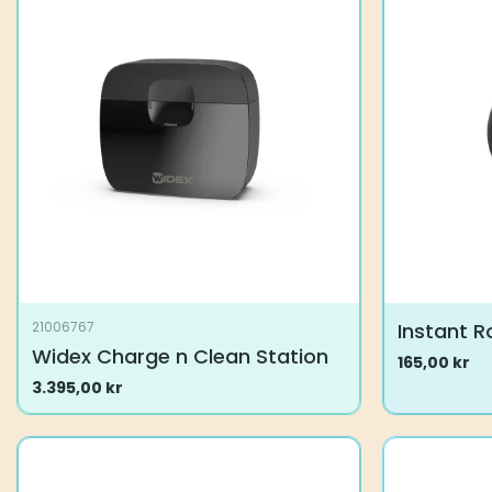
varianter.
varianter.
Alternativene
Alternative
kan
kan
velges
velges
på
på
produktsiden
produktsid
Instant 
21006767
Widex Charge n Clean Station
165,00
kr
Dette
3.395,00
kr
produktet
har
flere
varianter.