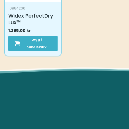
10984200
Widex PerfectDry
Lux™
1.295,00
kr
Legg i
handlekurv