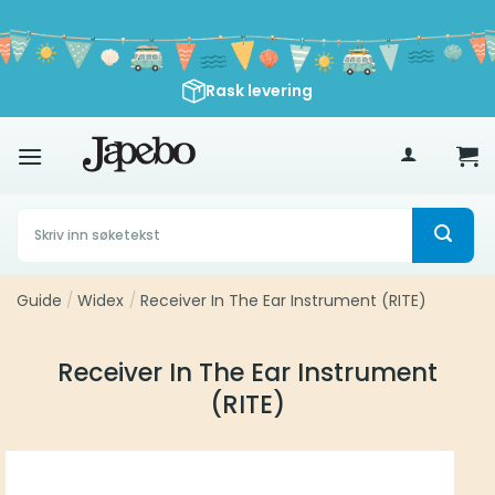
Skip
to
content
Rask levering
500
kr
Søk
etter:
Guide
/
Widex
/
Receiver In The Ear Instrument (RITE)
Receiver In The Ear Instrument
(RITE)