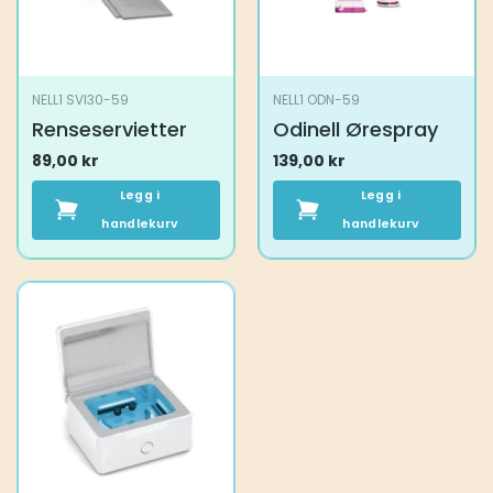
NELL1 SVI30-59
NELL1 ODN-59
Renseservietter
Odinell Ørespray
89,00
kr
139,00
kr
Legg i
Legg i
handlekurv
handlekurv