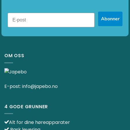
Abonner
OM OSS
E-post:
info@japebo.no
4 GODE GRUNNER
Alt for dine høreapparater
Rask levering