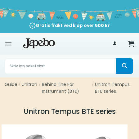
Skip
to
content
Gratis frakt ved kjøp over
500
kr
Søk
etter:
Guide
/
Unitron
/
Behind The Ear
/
Unitron Tempus
Instrument (BTE)
BTE series
Unitron Tempus BTE series