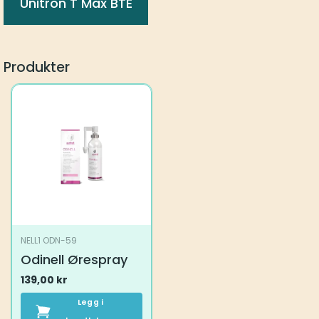
Unitron T Max BTE
Produkter
NELL1 ODN-59
Odinell Ørespray
139,00
kr
Legg i