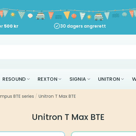
er
500
kr
30 dagers angrerett
RESOUND
REXTON
SIGNIA
UNITRON
W
empus BTE series
/
Unitron T Max BTE
Unitron T Max BTE