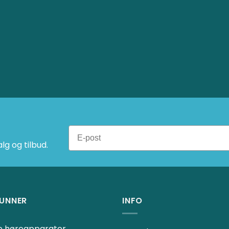
g og tilbud.
UNNER
INFO
ne høreapparater