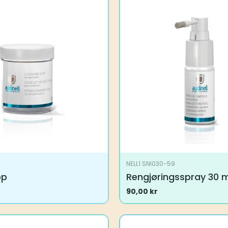
NELL1 SNI030-59
pp
Rengjøringsspray 30 m
90,00
kr