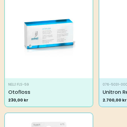
NELL1 FLS-59
076-5031-00
Otofloss
Unitron 
230,00
kr
2.700,00
kr