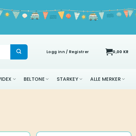
Logg inn / Registrer
0,00
KR
IDEX
BELTONE
STARKEY
ALLE MERKER