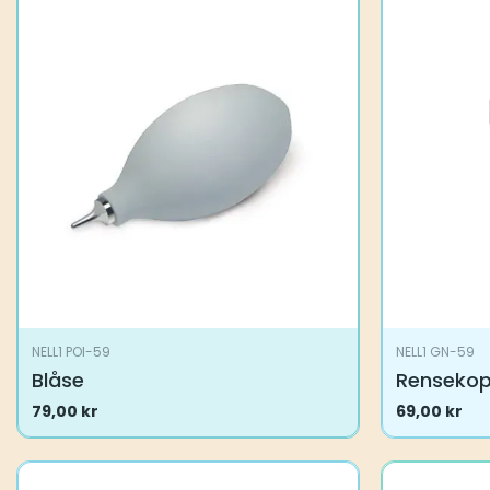
NELL1 POI-59
NELL1 GN-59
Blåse
Renseko
79,00
kr
69,00
kr