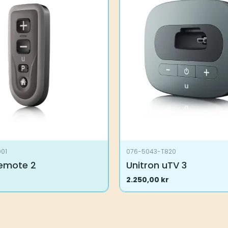
001
076-5043-T820
Remote 2
Unitron uTV 3
2.250,00
kr