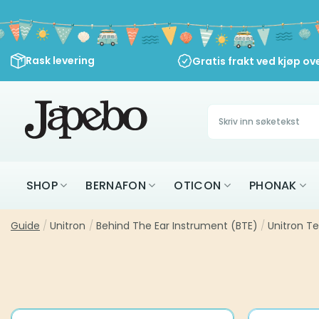
Skip
to
content
Rask levering
Gratis frakt ved kjøp ov
Søk
etter:
SHOP
BERNAFON
OTICON
PHONAK
Guide
/
Unitron
/
Behind The Ear Instrument (BTE)
/
Unitron T