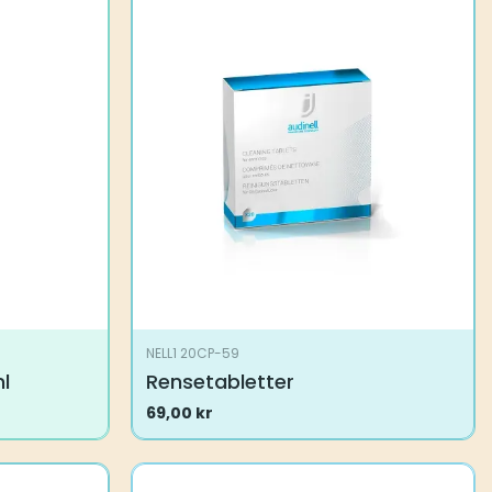
NELL1 20CP-59
l
Rensetabletter
69,00
kr