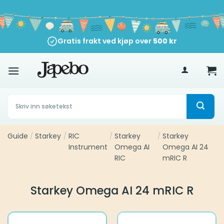
Skip
to
content
Gratis frakt ved kjøp over
500
kr
Søk
etter:
Guide
/
Starkey
/
RIC
/
Starkey
/
Starkey
Instrument
Omega AI
Omega AI 24
RIC
mRIC R
Starkey Omega AI 24 mRIC R