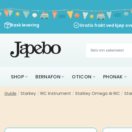
Skip
to
content
Rask levering
Gratis frakt ved kjøp ov
Søk
etter:
SHOP
BERNAFON
OTICON
PHONAK
Guide
/
Starkey
/
RIC Instrument
/
Starkey Omega AI RIC
/
Sta