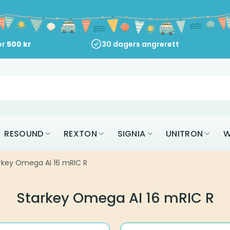
er
500
kr
30 dagers angrerett
RESOUND
REXTON
SIGNIA
UNITRON
W
rkey Omega AI 16 mRIC R
Starkey Omega AI 16 mRIC R