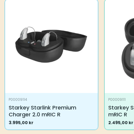
P00009114
P00009111
Starkey Starlink Premium
Starkey S
Charger 2.0 mRIC R
mRIC R
3.995,00
kr
2.495,00
kr