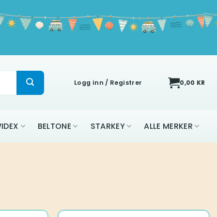
Logg inn / Registrer
0,00
KR
IDEX
BELTONE
STARKEY
ALLE MERKER