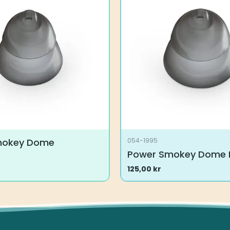
ne
en
mokey Dome
054-1995
Power Smokey Dome 
125,00
kr
ne