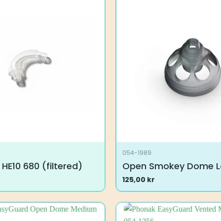
varianter.
Alternativene
kan
velges
på
produktsiden
1
054-1989
 HE10 680 (filtered)
Open Smokey Dome L
125,00
kr