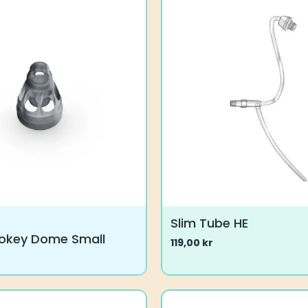
Slim Tube HE
okey Dome Small
119,00
kr
Dette
produktet
har
flere