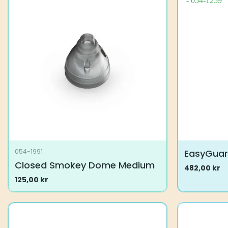
EasyGua
054-1991
Closed Smokey Dome Medium
482,00
kr
Dette
125,00
kr
produktet
har
flere
varianter.