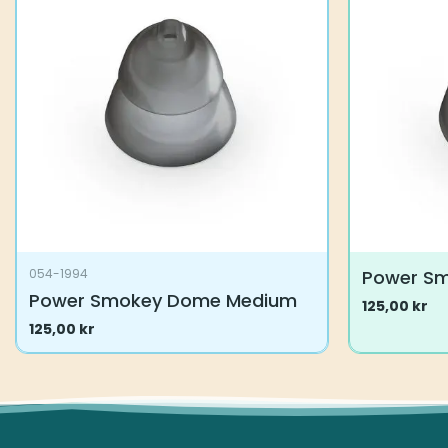
Alternative
kan
velges
på
produktsid
Power S
054-1994
Power Smokey Dome Medium
125,00
kr
Dette
125,00
kr
produktet
har
flere
varianter.
Alternative