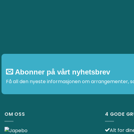
kan
velges
på
produktsid
Abonner på vårt nyhetsbrev
Få all den nyeste informasjonen om arrangementer, sal
OM OSS
4 GODE GR
Alt for di