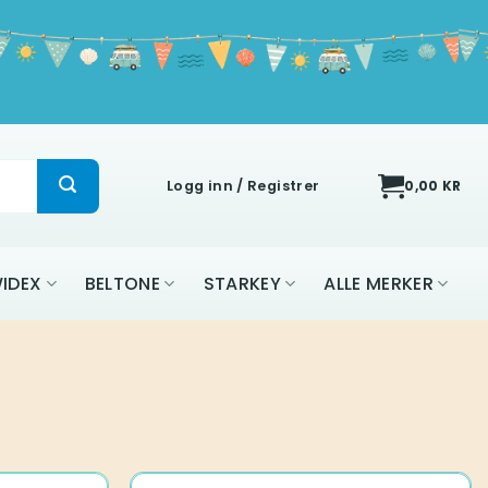
Logg inn / Registrer
0,00
KR
IDEX
BELTONE
STARKEY
ALLE MERKER