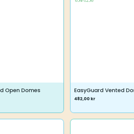
rd Open Domes
EasyGuard Vented D
482,00
kr
Dette
produktet
har
flere
varianter.