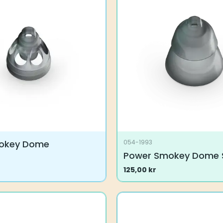
ne
Alternativene
kan
velges
på
en
produktsiden
okey Dome
054-1993
Power Smokey Dome 
125,00
kr