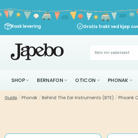
Skip
to
content
Rask levering
Gratis frakt ved kjøp ov
Søk
etter:
SHOP
BERNAFON
OTICON
PHONAK
Guide
/
Phonak
/
Behind The Ear Instruments (BTE)
/
Phoank Q