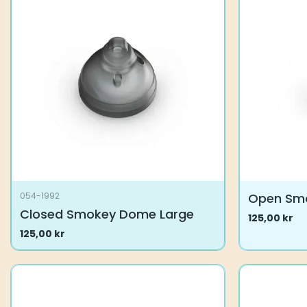
Alternative
kan
velges
på
produktsid
Open Sm
054-1992
Closed Smokey Dome Large
125,00
kr
Dette
125,00
kr
produktet
har
flere
varianter.