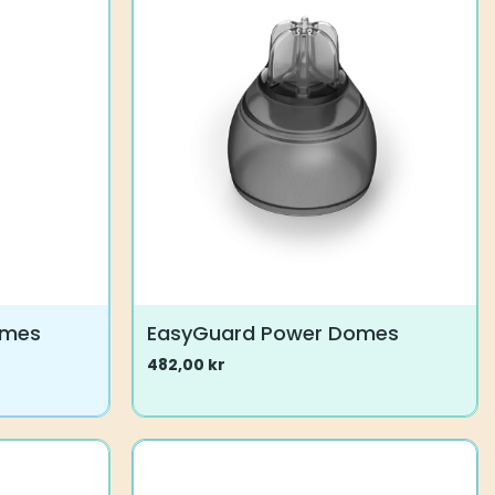
omes
EasyGuard Power Domes
482,00
kr
Dette
produktet
har
flere
varianter.