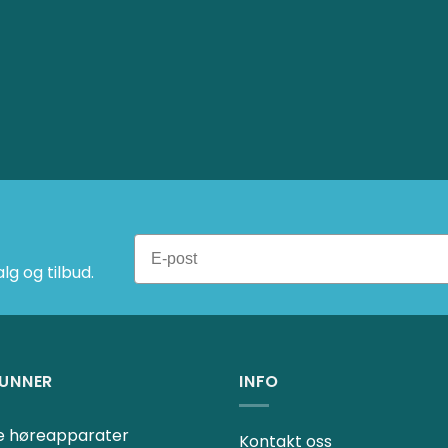
en
g og tilbud.
UNNER
INFO
ne høreapparater
Kontakt oss