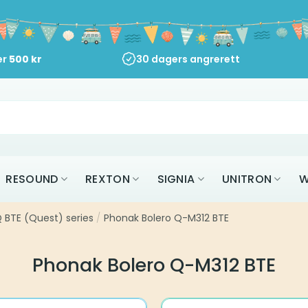
er
500
kr
30 dagers angrerett
RESOUND
REXTON
SIGNIA
UNITRON
W
 BTE (Quest) series
/
Phonak Bolero Q-M312 BTE
Phonak Bolero Q-M312 BTE