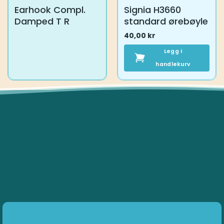
Earhook Compl.
Signia H3660
Damped T R
standard ørebøyle
40,00
kr
Legg i
handlekurv