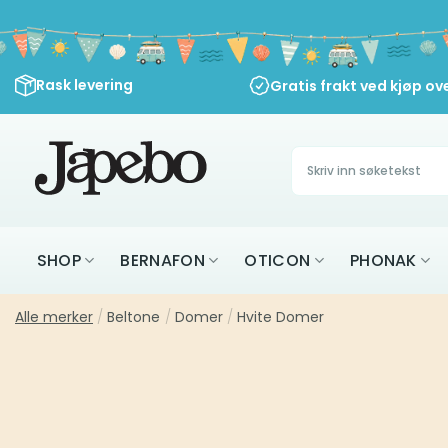
Skip
to
content
Rask levering
Gratis frakt ved kjøp ov
Søk
etter:
SHOP
BERNAFON
OTICON
PHONAK
Alle merker
/
Beltone
/
Domer
/
Hvite Domer