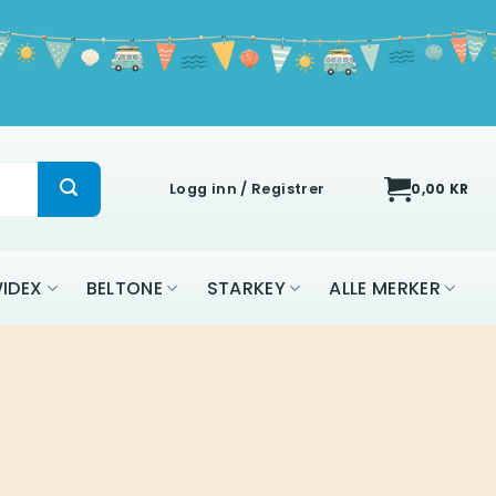
Logg inn / Registrer
0,00
KR
IDEX
BELTONE
STARKEY
ALLE MERKER