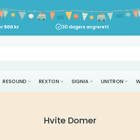
er
500
kr
30 dagers angrerett
RESOUND
REXTON
SIGNIA
UNITRON
W
Hvite Domer