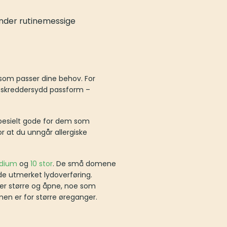
nder rutinemessige
n som passer dine behov. For
r skreddersydd passform –
pesielt gode for dem som
r at du unngår allergiske
dium
og
10 stor
. De små domene
de utmerket lydoverføring.
r er større og åpne, noe som
en er for større øreganger.