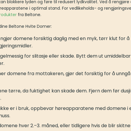
an blokkere lyden og føre til redusert lydkvalitet. Ved å rengjø
apparatene i optimal stand. For vedlikeholds- og rengjøringsverk
rodukter
fra Beltone.
 dine Beltone Hvite Domer:
ngjør domene forsiktig daglig med en myk, tørr klut for å
jøringsmidler.
lmessig for slitasje eller skade. Bytt dem ut umiddelbart
r.
er domene fra mottakeren, gjør det forsiktig for å unngå ri
e tørre, da fuktighet kan skade dem. Fjern dem før dusji
.
ikke er i bruk, oppbevar høreapparatene med domene i et 
muss.
omene hver 2.–3. måned, eller tidligere hvis de blir skitne 