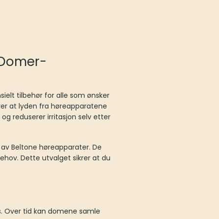
 Domer-
ielt tilbehør for alle som ønsker
krer at lyden fra høreapparatene
g reduserer irritasjon selv etter
 av Beltone høreapparater. De
behov. Dette utvalget sikrer at du
s. Over tid kan domene samle