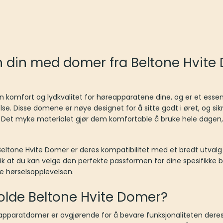
n din med domer fra Beltone Hvite
 komfort og lydkvalitet for høreapparatene dine, og er et essens
lse. Disse domene er nøye designet for å sitte godt i øret, og si
. Det myke materialet gjør dem komfortable å bruke hele dagen, o
eltone Hvite Domer er deres kompatibilitet med et bredt utvalg
r, slik at du kan velge den perfekte passformen for dine spesifikke 
e hørselsopplevelsen.
olde Beltone Hvite Domer?
apparatdomer er avgjørende for å bevare funksjonaliteten dere