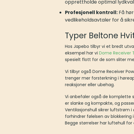
opprettholde optimal lydkvali
Profesjonell kontroll:
Få hør
vedlikeholdsavtaler for å sikr
Typer Beltone Hv
Hos Japebo tilbyr vi et bredt utva
eksempel har vi
Dome Receiver T
spesielt flott for de som sliter
Vi tilbyr også Dome Receiver Pow
trenger mer forsterkning i høreap
reaksjoner eller ubehag.
Vi anbefaler også de komplette
er slanke og kompakte, og passer
Ventilasjonshull sikrer luftstrøm
forhindrer følelsen av blokkerin
Begge størrelser har luftehull for 