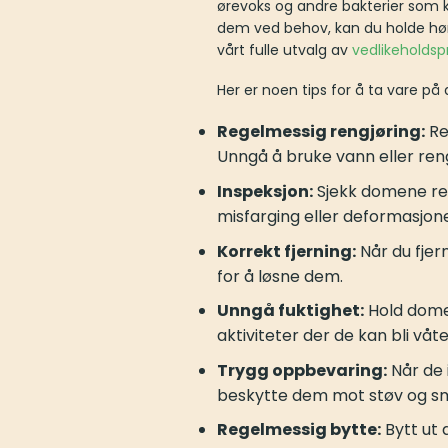
ørevoks og andre bakterier som k
dem ved behov, kan du holde høre
vårt fulle utvalg av
vedlikeholdsp
Her er noen tips for å ta vare på
Regelmessig rengjøring:
Re
Unngå å bruke vann eller reng
Inspeksjon:
Sjekk domene rege
misfarging eller deformasjone
Korrekt fjerning:
Når du fjern
for å løsne dem.
Unngå fuktighet:
Hold domen
aktiviteter der de kan bli våte
Trygg oppbevaring:
Når de 
beskytte dem mot støv og s
Regelmessig bytte:
Bytt ut d