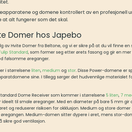
tet.
eapparatene og domene kontrollert av en profesjonell u
e at alt fungerer som det skal.
ite Domer hos Japebo
lg av Hvite Domer fra Beltone, og vi er sikre på at du vil finne e
ulip Standard
, som former seg etter ørets fasong og gir en me
 med følsomme øreganger.
er i størrelsene
liten
,
medium
og
stor
. Disse Power-domene er s
paratdomene sine. I tillegg sørger det hudvennlige materialet fo
 standard Dome Receiver som kommer i størrelsene
5 liten
,
7 me
 ideelt til smale øreganger. Med en diameter på bare 5 mm gir 
 i øret og reduserer risikoen for okklusjon. Medium og store dome
g i øregangen. Medium-domen sitter dypere i øret, mens stor-dom
å sikre god ventilasjon.