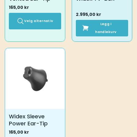
165,00
kr
2.995,00
kr
Velg alternativ
Legg i
Dette
handlekurv
produktet
har
flere
varianter.
Alternativene
kan
velges
på
produktsiden
Widex Sleeve
Power Ear-Tip
165,00
kr