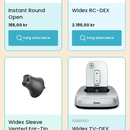
Instant Round
Widex RC-DEX
Open
165,00
kr
2.195,00
kr
Velg alternativ
Velg alternativ
Dette
Dette
produktet
produktet
har
har
flere
flere
varianter.
varianter.
Alternativene
Alternativene
kan
kan
velges
velges
på
på
produktsiden
produktsiden
Widex Sleeve
10985597
Vented Ear-Tip
Widex TV-DEX