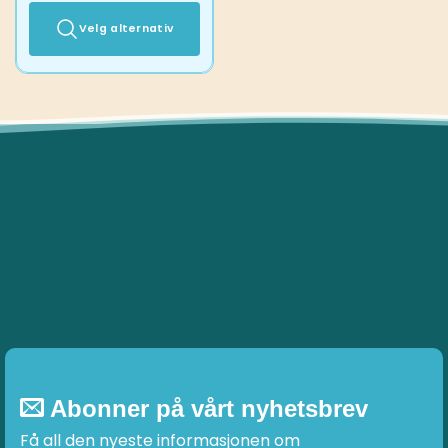
Velg alternativ
Dette
produktet
har
flere
varianter.
Alternativene
kan
velges
på
produktsiden
Abonner på vårt nyhetsbrev
Få all den nyeste informasjonen om