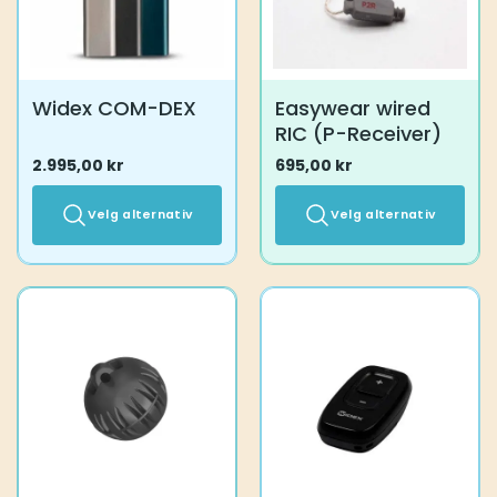
på
på
produktsiden
produktsiden
Widex COM-DEX
Easywear wired
RIC (P-Receiver)
2.995,00
kr
695,00
kr
Velg alternativ
Velg alternativ
Dette
Dette
produktet
produktet
har
har
flere
flere
varianter.
varianter.
Alternativene
Alternativene
kan
kan
velges
velges
på
på
produktsiden
produktsiden