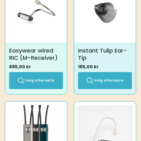
kan
velges
på
produktsiden
Easywear wired
Instant Tulip Ear-
RIC (M-Receiver)
Tip
695,00
kr
165,00
kr
Velg alternativ
Velg alternativ
Dette
Dette
produktet
produktet
har
har
flere
flere
varianter.
varianter.
Alternativene
Alternativene
kan
kan
velges
velges