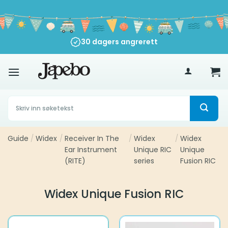
Skip
to
content
30 dagers angrerett
500
kr
Søk
etter:
Guide
/
Widex
/
Receiver In The
/
Widex
/
Widex
Ear Instrument
Unique RIC
Unique
(RITE)
series
Fusion RIC
Widex Unique Fusion RIC