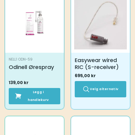
Easywear wired
NELL1 ODN-59
Odinell Ørespray
RIC (S-receiver)
695,00
kr
139,00
kr
Velg alternativ
Legg i
handlekurv
Dette
produktet
har
flere
varianter.
Alternativene