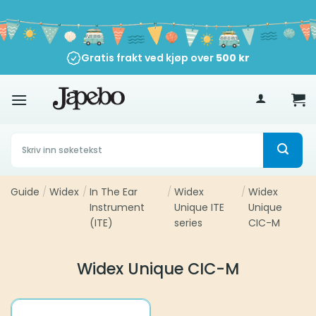
Skip
to
content
Gratis frakt ved kjøp over
500
kr
Søk
etter:
Guide
/
Widex
/
In The Ear
/
Widex
/
Widex
Instrument
Unique ITE
Unique
(ITE)
series
CIC-M
Widex Unique CIC-M