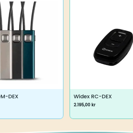
OM-DEX
Widex RC-DEX
2.195,00
kr
Dette
produktet