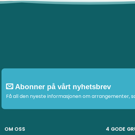
har
flere
varianter.
Alternativene
kan
velges
på
produktsiden
Abonner på vårt nyhetsbrev
Få all den nyeste informasjonen om arrangementer, salg og t