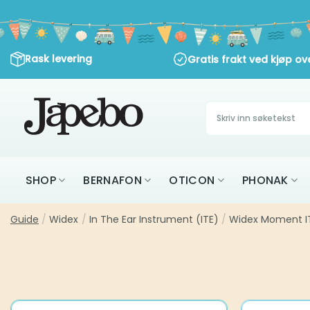
Skip
to
content
Rask levering
Gratis frakt ved kjøp ove
Søk
etter:
SHOP
BERNAFON
OTICON
PHON
Guide
Widex
In The Ear Instrument (ITE)
Widex Moment ITE ser
/
/
/