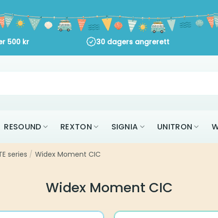
r
500
kr
30 dagers angrerett
AK
RESOUND
REXTON
SIGNIA
UNITR
ALLE MERKER
ies
Widex Moment CIC
/
Widex Moment CIC