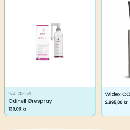
Widex C
NELL1 ODN-59
Odinell Ørespray
2.995,00
kr
Dette
139,00
kr
produktet