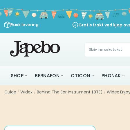
Skip
to
content
Rask levering
Gratis frakt ved kjøp ov
Søk
etter:
SHOP
BERNAFON
OTICON
PHONAK
Guide
/
Widex
/
Behind The Ear Instrument (BTE)
/
Widex Enjoy