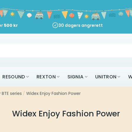
er
500
kr
30 dagers angrerett
RESOUND
REXTON
SIGNIA
UNITRON
W
 BTE series
/
Widex Enjoy Fashion Power
Widex Enjoy Fashion Power