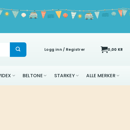
Logg inn / Registrer
0,00
KR
IDEX
BELTONE
STARKEY
ALLE MERKER