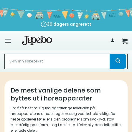
Skip
to
content
30 dagers angrerett
500
kr
Søk
etter:
De mest vanlige delene som
byttes ut i høreapparater
For å få best mulig lyd og forlenge levetiden på
høreapparatene dine, er regelmessig vedlikehold viktig. De
fleste opplever før eller siden problemer som svak lyd, støy
eller dårlig passform – og i de fleste tilfeller skyldes dette slitte
eller tette deler.