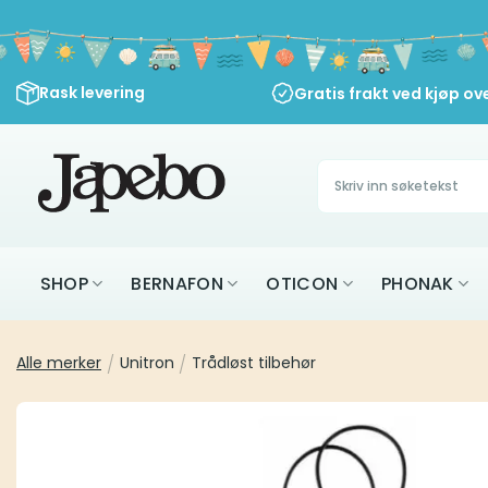
Skip
to
content
Rask levering
Gratis frakt ved kjøp ov
Søk
etter:
SHOP
BERNAFON
OTICON
PHONAK
Alle merker
/
Unitron
/
Trådløst tilbehør