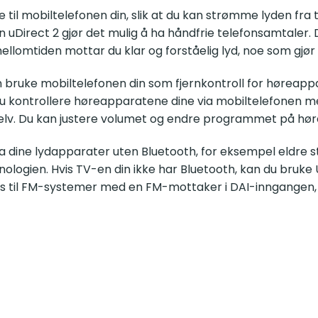
il mobiltelefonen din, slik at du kan strømme lyden fra t
 uDirect 2 gjør det mulig å ha håndfrie telefonsamtaler.
mellomtiden mottar du klar og forståelig lyd, noe som gjø
u kan bruke mobiltelefonen din som fjernkontroll for hørea
du kontrollere høreapparatene dine via mobiltelefonen 
g selv. Du kan justere volumet og endre programmet på hø
a dine lydapparater uten Bluetooth, for eksempel eldre st
ologien. Hvis TV-en din ikke har Bluetooth, kan du bruke
es til FM-systemer med en FM-mottaker i DAI-inngangen, s