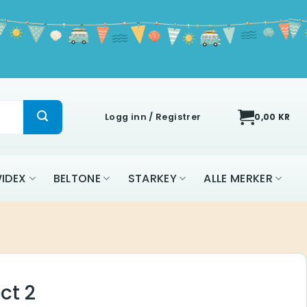
Logg inn / Registrer
0,00
KR
IDEX
BELTONE
STARKEY
ALLE MERKER
ct 2