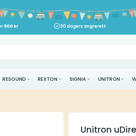
er
500
kr
30 dagers angrerett
RESOUND
REXTON
SIGNIA
UNITRON
W
Unitron uDire