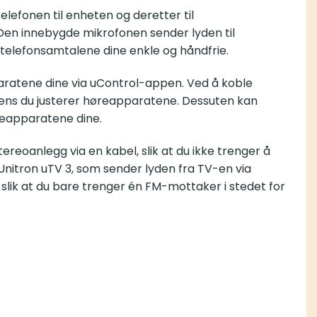
elefonen til enheten og deretter til
 Den innebygde mikrofonen sender lyden til
r telefonsamtalene dine enkle og håndfrie.
pparatene dine via uControl-appen. Ved å koble
mens du justerer høreapparatene. Dessuten kan
reapparatene dine.
ereoanlegg via en kabel, slik at du ikke trenger å
Unitron uTV 3
, som sender lyden fra TV-en via
lik at du bare trenger én FM-mottaker i stedet for