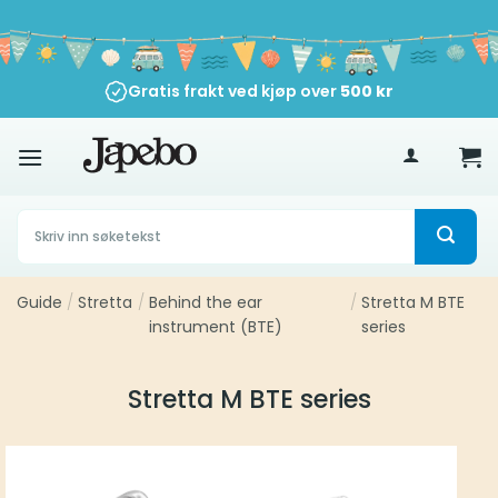
Skip
to
content
Gratis frakt ved kjøp over
500
kr
Søk
etter:
Guide
/
Stretta
/
Behind the ear
/
Stretta M BTE
instrument (BTE)
series
Stretta M BTE series