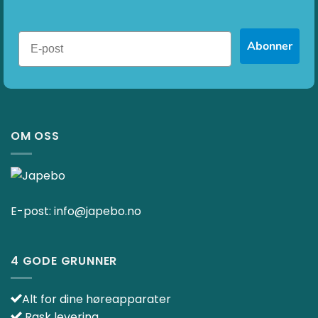
Abonner
OM OSS
E-post:
info@japebo.no
4 GODE GRUNNER
Alt for dine høreapparater
Rask levering