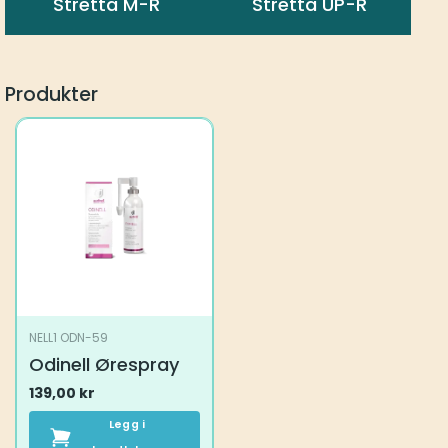
Stretta M-R
Stretta UP-R
Produkter
NELL1 ODN-59
Odinell Ørespray
139,00
kr
Legg i