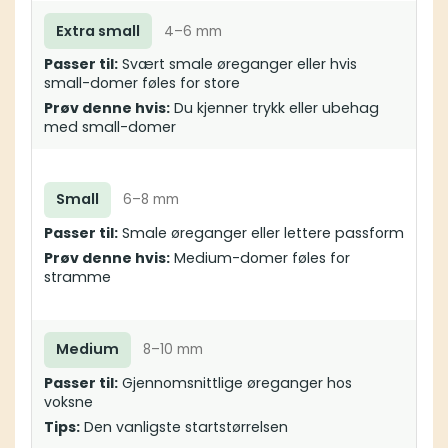
Extra small
4–6 mm
Passer til:
Svært smale øreganger eller hvis
small-domer føles for store
Prøv denne hvis:
Du kjenner trykk eller ubehag
med small-domer
Small
6–8 mm
Passer til:
Smale øreganger eller lettere passform
Prøv denne hvis:
Medium-domer føles for
stramme
Medium
8–10 mm
Passer til:
Gjennomsnittlige øreganger hos
voksne
Tips:
Den vanligste startstørrelsen