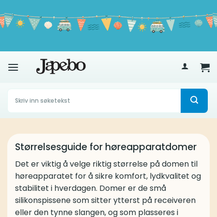
Skip
to
content
Rask levering
500
kr
Søk
etter:
Størrelsesguide for høreapparatdomer
Det er viktig å velge riktig størrelse på domen til
høreapparatet for å sikre komfort, lydkvalitet og
stabilitet i hverdagen. Domer er de små
silikonspissene som sitter ytterst på receiveren
eller den tynne slangen, og som plasseres i