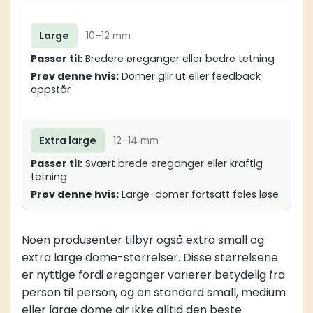
Large
10–12 mm
Passer til:
Bredere øreganger eller bedre tetning
Prøv denne hvis:
Domer glir ut eller feedback
oppstår
Extra large
12–14 mm
Passer til:
Svært brede øreganger eller kraftig
tetning
Prøv denne hvis:
Large-domer fortsatt føles løse
Noen produsenter tilbyr også extra small og
extra large dome-størrelser. Disse størrelsene
er nyttige fordi øreganger varierer betydelig fra
person til person, og en standard small, medium
eller large dome gir ikke alltid den beste