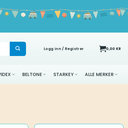
Logg inn / Registrer
0,00
KR
IDEX
BELTONE
STARKEY
ALLE MERKER