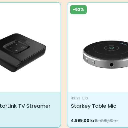
-52%
ne
en
43123-610
tarLink TV Streamer
Starkey Table Mic
Opprinnelig
4.999,00
Nåværende
kr
10.499,00
kr
pris
pris