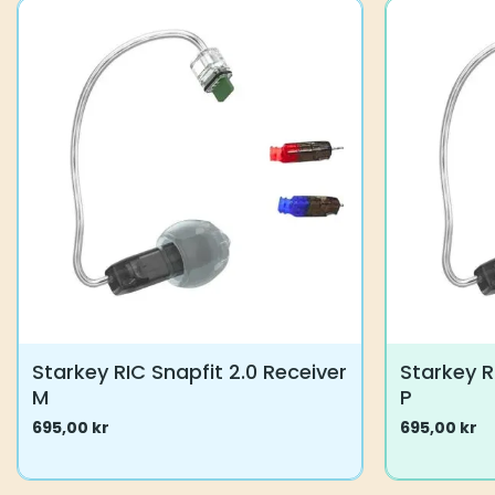
Starkey RIC Snapfit 2.0 Receiver
Starkey R
M
P
695,00
kr
695,00
kr
Dette
Dette
produktet
produktet