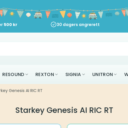
er
500
kr
30 dagers angrerett
RESOUND
REXTON
SIGNIA
UNITRON
W
rkey Genesis AI RIC RT
Starkey Genesis AI RIC RT