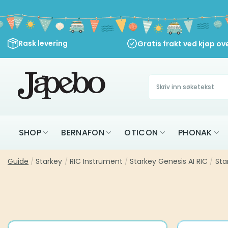
Skip
to
content
Rask levering
Gratis frakt ved kjøp ov
Søk
etter:
SHOP
BERNAFON
OTICON
PHONAK
Guide
/
Starkey
/
RIC Instrument
/
Starkey Genesis AI RIC
/
Sta