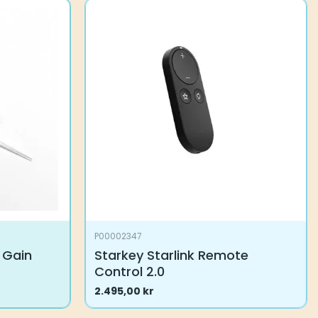
flere
varianter.
Alternativene
kan
velges
på
produktsiden
P00002347
 Gain
Starkey Starlink Remote
Control 2.0
2.495,00
kr