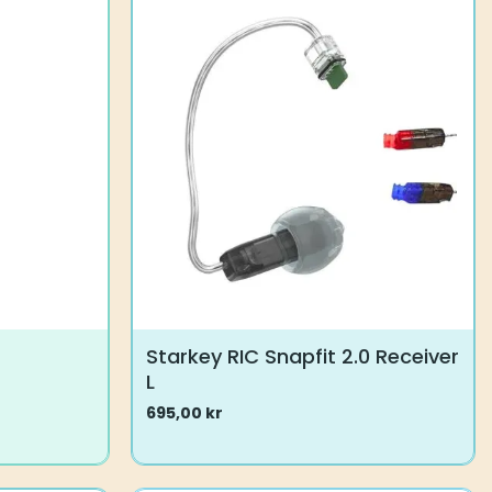
Starkey RIC Snapfit 2.0 Receiver
L
695,00
kr
Dette
produktet
har