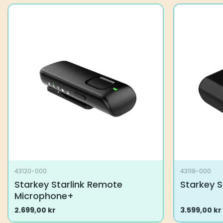
har
har
flere
flere
varianter.
varianter.
Alternativene
Alternative
kan
kan
velges
velges
på
på
produktsiden
produktsid
43120-000
43119-000
Starkey Starlink Remote
Starkey S
Microphone+
2.699,00
kr
3.599,00
kr