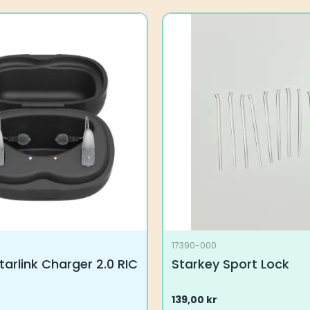
var:
er:
10.499,00 kr.
4.999,00 kr.
17390-000
tarlink Charger 2.0 RIC
Starkey Sport Lock
139,00
kr