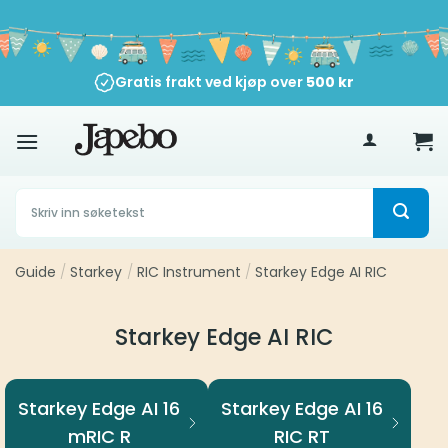
Skip
to
content
Gratis frakt ved kjøp over
500
kr
Søk
etter:
Guide
/
Starkey
/
RIC Instrument
/
Starkey Edge AI RIC
Starkey Edge AI RIC
Starkey Edge AI 16
Starkey Edge AI 16
mRIC R
RIC RT