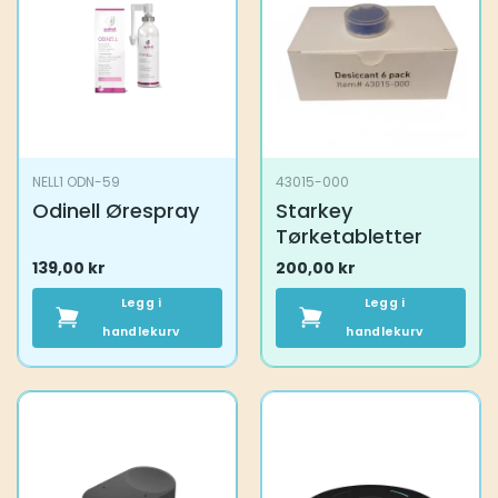
NELL1 ODN-59
43015-000
Odinell Ørespray
Starkey
Tørketabletter
139,00
kr
200,00
kr
Legg i
Legg i
handlekurv
handlekurv