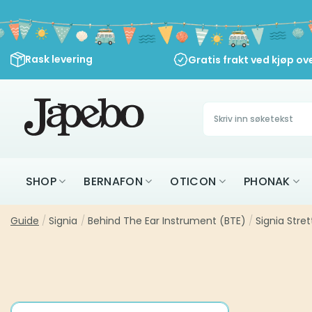
Skip
to
content
Rask levering
Gratis frakt ved kjøp ov
Søk
etter:
SHOP
BERNAFON
OTICON
PHONAK
Guide
/
Signia
/
Behind The Ear Instrument (BTE)
/
Signia Stre