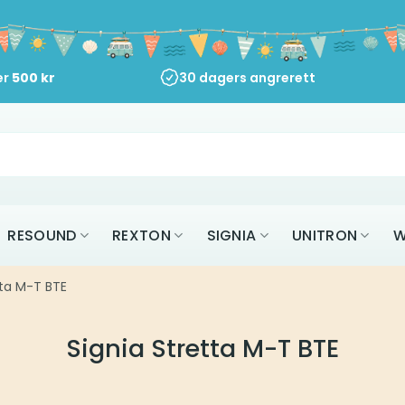
er
500
kr
30 dagers angrerett
RESOUND
REXTON
SIGNIA
UNITRON
W
tta M-T BTE
Signia Stretta M-T BTE