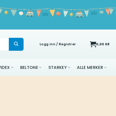
Logg inn / Registrer
0,00
KR
IDEX
BELTONE
STARKEY
ALLE MERKER