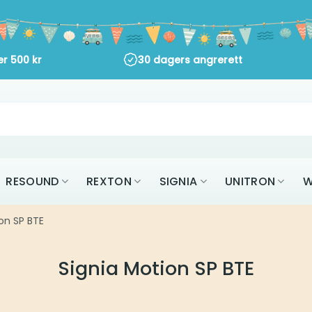
er
500
kr
30 dagers angrerett
RESOUND
REXTON
SIGNIA
UNITRON
W
on SP BTE
Signia Motion SP BTE