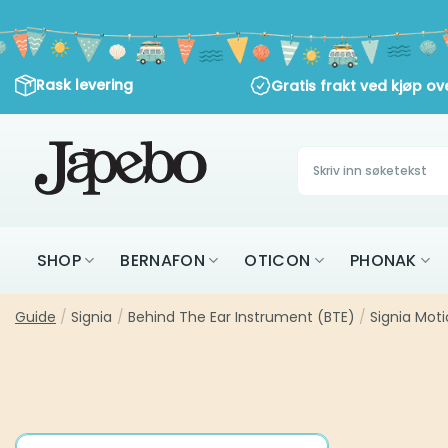
Skip
to
content
Rask levering
Gratis frakt ved kjøp ov
Søk
etter:
SHOP
BERNAFON
OTICON
PHONAK
Guide
/
Signia
/
Behind The Ear Instrument (BTE)
/
Signia Moti