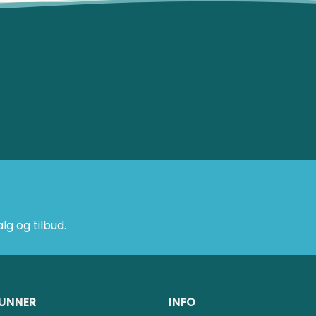
g og tilbud.
UNNER
INFO