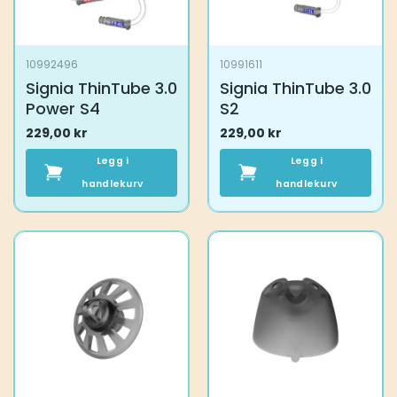
10992496
10991611
Signia ThinTube 3.0
Signia ThinTube 3.0
Power S4
S2
229,00
kr
229,00
kr
Legg i
Legg i
handlekurv
handlekurv