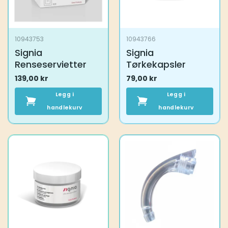
10943753
10943766
Signia
Signia
Renseservietter
Tørkekapsler
139,00
kr
79,00
kr
Legg i
Legg i
handlekurv
handlekurv