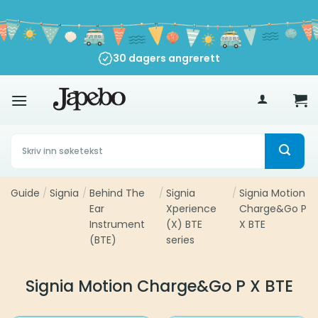
Skip
to
content
30 dagers angrerett
500
kr
Søk
etter:
Guide
/
Signia
/
Behind The
/
Signia
/
Signia Motion
Ear
Xperience
Charge&Go P
Instrument
(X) BTE
X BTE
(BTE)
series
Signia Motion Charge&Go P X BTE