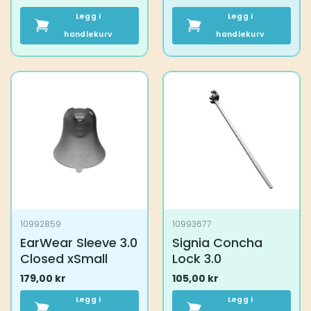
Legg i
Legg i
handlekurv
handlekurv
10992859
10993677
EarWear Sleeve 3.0
Signia Concha
Closed xSmall
Lock 3.0
179,00
kr
105,00
kr
Legg i
Legg i