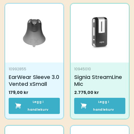
10992855
10945010
EarWear Sleeve 3.0
Signia StreamLine
Vented xSmall
Mic
179,00
kr
2.775,00
kr
Legg i
Legg i
handlekurv
handlekurv