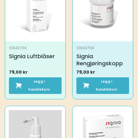
10943756
10943758
Signia Luftblåser
Signia
Rengjøringskopp
79,00
kr
79,00
kr
Legg i
Legg i
handlekurv
handlekurv