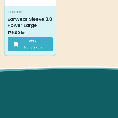
10997199
EarWear Sleeve 3.0
Power Large
179,00
kr
Legg i
handlekurv