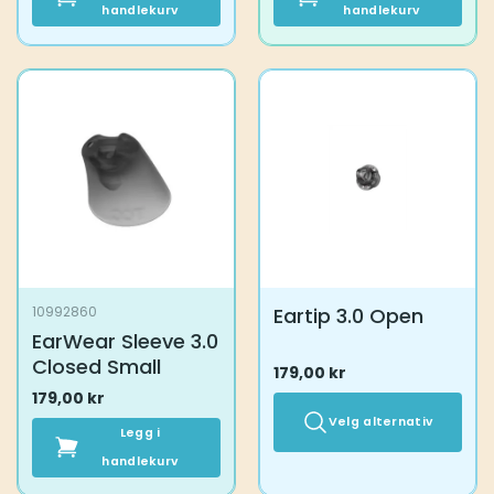
handlekurv
handlekurv
Eartip 3.0 Open
10992860
EarWear Sleeve 3.0
Closed Small
179,00
kr
179,00
kr
Velg alternativ
Legg i
handlekurv
Dette
produktet