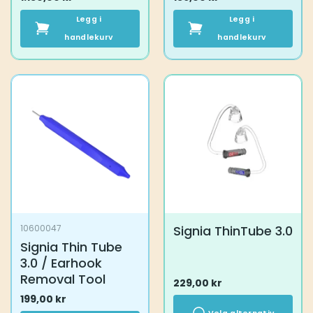
Legg i
Legg i
handlekurv
handlekurv
Signia ThinTube 3.0
10600047
Signia Thin Tube
3.0 / Earhook
Removal Tool
229,00
kr
199,00
kr