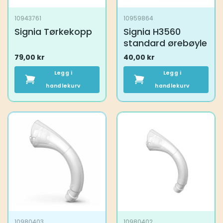
10943761
10959864
Signia Tørkekopp
Signia H3560
standard ørebøyle
79,00
kr
40,00
kr
Legg i
Legg i
handlekurv
handlekurv
10980403
10980402