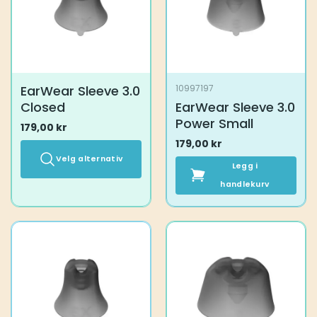
velges
på
produktsiden
EarWear Sleeve 3.0
10997197
Closed
EarWear Sleeve 3.0
Power Small
179,00
kr
179,00
kr
Velg alternativ
Legg i
Dette
handlekurv
produktet
har
flere
varianter.
Alternativene
kan
velges
på