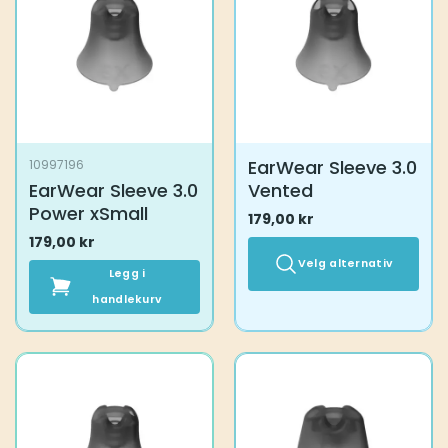
kan
velges
på
produktsiden
EarWear Sleeve 3.0
10997196
EarWear Sleeve 3.0
Vented
Power xSmall
179,00
kr
179,00
kr
Velg alternativ
Legg i
handlekurv
Dette
produktet
har
flere
varianter.
Alternativene
kan