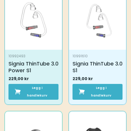
10992493
10991610
Signia ThinTube 3.0
Signia ThinTube 3.0
Power S1
S1
229,00
kr
229,00
kr
Legg i
Legg i
handlekurv
handlekurv