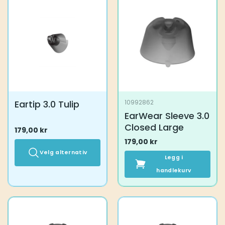
Eartip 3.0 Tulip
10992862
EarWear Sleeve 3.0
Closed Large
179,00
kr
179,00
kr
Velg alternativ
Legg i
Dette
handlekurv
produktet
har
flere
varianter.
Alternativene