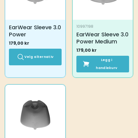
produktsiden
EarWear Sleeve 3.0
10997198
Power
EarWear Sleeve 3.0
Power Medium
179,00
kr
179,00
kr
Velg alternativ
Legg i
Dette
handlekurv
produktet
har
flere
varianter.
Alternativene
kan
velges
på
produktsiden