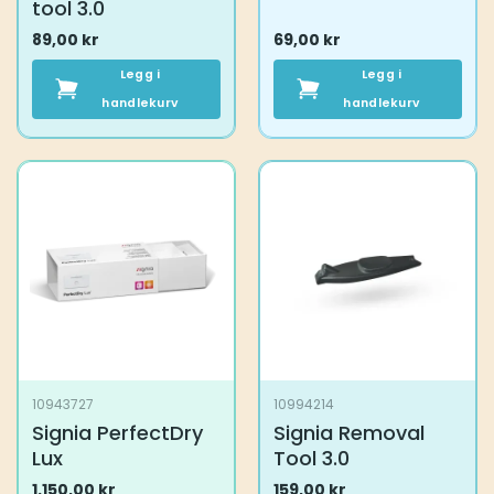
tool 3.0
89,00
kr
69,00
kr
Legg i
Legg i
handlekurv
handlekurv
10943727
10994214
Signia PerfectDry
Signia Removal
Lux
Tool 3.0
1.150,00
kr
159,00
kr