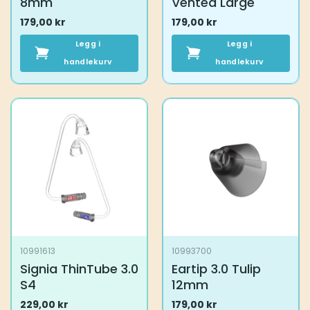
8mm
Vented Large
179,00
kr
179,00
kr
Legg i
Legg i
handlekurv
handlekurv
10991613
10993700
Signia ThinTube 3.0
Eartip 3.0 Tulip
S4
12mm
229,00
kr
179,00
kr