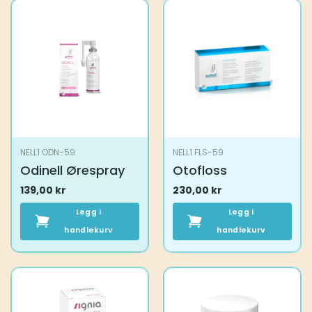
NELL1 ODN-59
NELL1 FLS-59
Odinell Ørespray
Otofloss
139,00
kr
230,00
kr
Legg i
Legg i
handlekurv
handlekurv