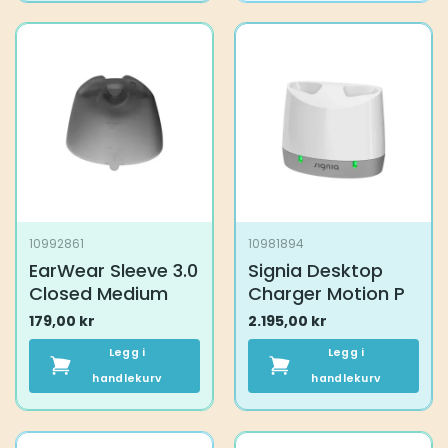
har
flere
varianter.
Alternativene
kan
velges
på
produktsiden
10992861
10981894
EarWear Sleeve 3.0
Signia Desktop
Closed Medium
Charger Motion P
179,00
kr
2.195,00
kr
Legg i
Legg i
handlekurv
handlekurv