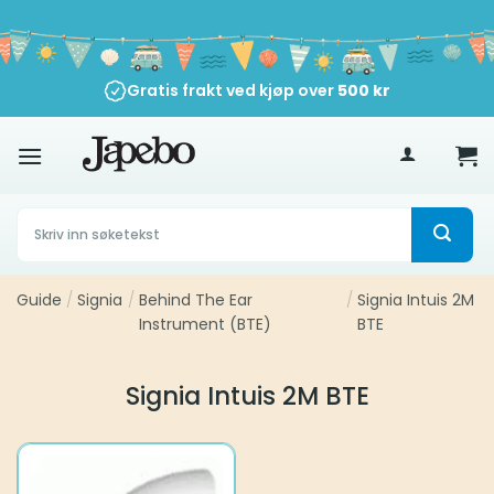
Skip
to
content
Gratis frakt ved kjøp over
500
kr
Søk
etter:
Guide
/
Signia
/
Behind The Ear
/
Signia Intuis 2M
Instrument (BTE)
BTE
Signia Intuis 2M BTE