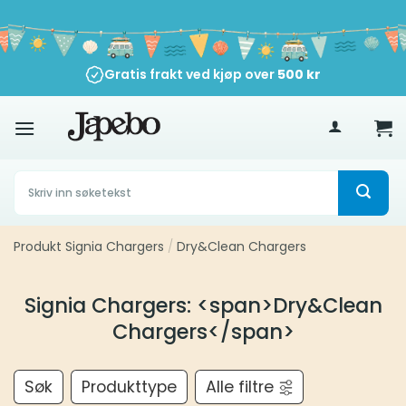
Skip
to
content
Gratis frakt ved kjøp over
500
kr
Søk
etter:
Produkt Signia Chargers
/
Dry&Clean Chargers
Signia Chargers: <span>Dry&Clean
Chargers</span>
Søk
Produkttype
Alle filtre