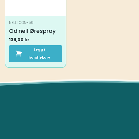
NELL1 ODN-59
Odinell Ørespray
139,00
kr
Legg i
handlekurv