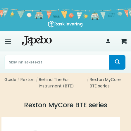
Skip
to
content
Rask levering
500
kr
Søk
etter:
Guide
/
Rexton
/
Behind The Ear
/
Rexton MyCore
Instrument (BTE)
BTE series
Rexton MyCore BTE series