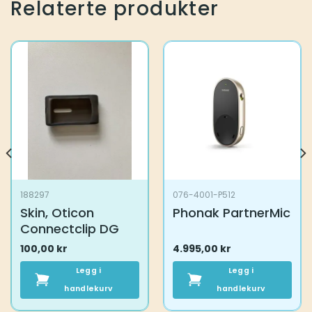
Relaterte produkter
188297
076-4001-P512
Skin, Oticon
Phonak PartnerMic
Connectclip DG
100,00
kr
4.995,00
kr
Legg i
Legg i
handlekurv
handlekurv