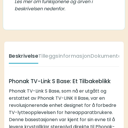
Les mer om funksjonene og arven i
beskrivelsen nedenfor.
Beskrivelse
Tilleggsinformasjon
Dokumenter
O
Phonak TV-Link S Base: Et Tilbakeblikk
Phonak TV-Link S Base, som nå er utgått og
erstattet av
Phonak TV-LINK II Base
, var en
revolusjonerende enhet designet for å forbedre
TV-lytteopplevelsen for høreapparatbrukere.
Denne basestasjonen var kjent for sin evne til å
levere krystallklar stereolyd direkte til Phonak-