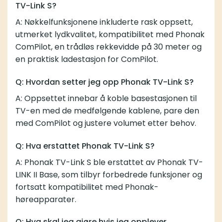
TV-Link S?
A: Nøkkelfunksjonene inkluderte rask oppsett,
utmerket lydkvalitet, kompatibilitet med Phonak
ComPilot, en trådløs rekkevidde på 30 meter og
en praktisk ladestasjon for ComPilot.
Q: Hvordan setter jeg opp Phonak TV-Link S?
A: Oppsettet innebar å koble basestasjonen til
TV-en med de medfølgende kablene, pare den
med ComPilot og justere volumet etter behov.
Q: Hva erstattet Phonak TV-Link S?
A: Phonak TV-Link S ble erstattet av
Phonak TV-
LINK II Base
, som tilbyr forbedrede funksjoner og
fortsatt kompatibilitet med Phonak-
høreapparater.
Q: Hva skal jeg gjøre hvis jeg opplever