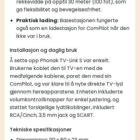
rekkevidde på opptil 30 meter (100 fot), som
ga fleksibilitet og bevegelsesfrihet.
Praktisk lading:
Basestasjonen fungerte
også som en ladestasjon for ComPilot når den
ikke var i bruk.
Installasjon og daglig bruk
Å sette opp Phonak TV-Link S var enkelt.
Brukerne koblet den til TV-en med de
medfølgende kablene, paret den med sin
ComPilot, og var klare til å nyte direkte TV-lyd
gjennom høreapparatene. Enheten inkluderte
volumkontrollknapper for enkel justering, og
støttet forskjellige lydtilkoblinger, inkludert
RCA/Cinch, 3,5 mm jack og SCART.
Tekniske spesifikasjoner
Dimensjoner: 90 x 60 x 23 mm