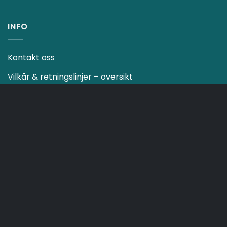
INFO
Kontakt oss
Vilkår & retningslinjer – oversikt
ALLE PRISER ER INKLUDERT MOMS OG TOLL.
Betal med
HANDLEKURV
VILKÅR & BETINGELSER
Copyright 2026 ©
Japebo