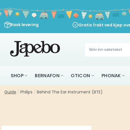
Skip
to
content
Rask levering
Gratis frakt ved kjøp ov
Søk
etter:
SHOP
BERNAFON
OTICON
PHONAK
Guide
/
Philips
/
Behind The Ear Instrument (BTE)