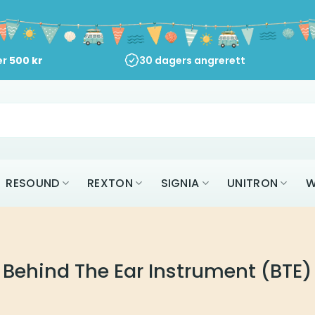
er
500
kr
30 dagers angrerett
RESOUND
REXTON
SIGNIA
UNITRON
W
Behind The Ear Instrument (BTE)