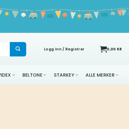
Logg inn / Registrer
0,00
KR
IDEX
BELTONE
STARKEY
ALLE MERKER