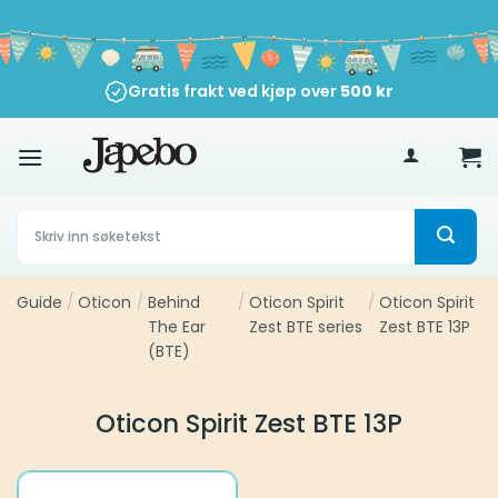
Skip
to
content
Gratis frakt ved kjøp over
500
kr
Søk
etter:
Guide
/
Oticon
/
Behind
/
Oticon Spirit
/
Oticon Spirit
The Ear
Zest BTE series
Zest BTE 13P
(BTE)
Oticon Spirit Zest BTE 13P