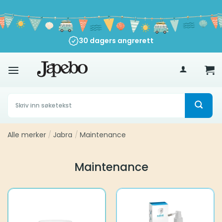
Skip
to
content
30 dagers angrerett
500
kr
Søk
etter:
Alle merker
/
Jabra
/
Maintenance
Maintenance