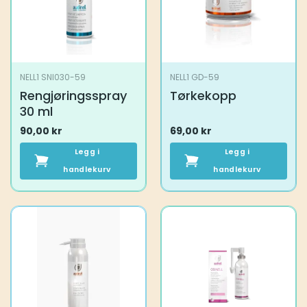
NELL1 SNI030-59
NELL1 GD-59
Rengjøringsspray
Tørkekopp
30 ml
90,00
kr
69,00
kr
Legg i
Legg i
handlekurv
handlekurv