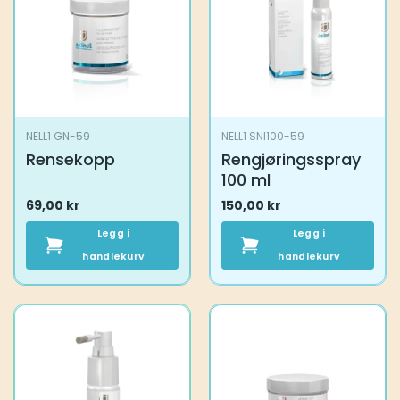
NELL1 GN-59
NELL1 SNI100-59
Rensekopp
Rengjøringsspray
100 ml
69,00
kr
150,00
kr
Legg i
Legg i
handlekurv
handlekurv