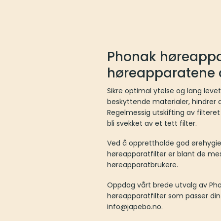
Phonak høreappara
høreapparatene 
Sikre optimal ytelse og lang lev
beskyttende materialer, hindrer di
Regelmessig utskifting av filteret
bli svekket av et tett filter.
Ved å opprettholde god ørehygie
høreapparatfilter er blant de mes
høreapparatbrukere.
Oppdag vårt brede utvalg av Phona
høreapparatfilter som passer din 
info@japebo.no.