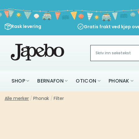
Skip
to
content
Rask levering
Gratis frakt ved kjøp ov
Søk
etter:
SHOP
BERNAFON
OTICON
PHONAK
Alle merker
/
Phonak
/
Filter