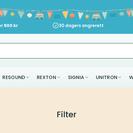
er
500
kr
30 dagers angrerett
RESOUND
REXTON
SIGNIA
UNITRON
W
Filter