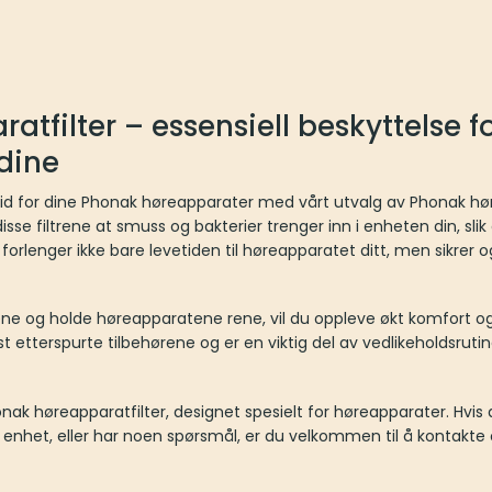
tfilter – essensiell beskyttelse f
dine
etid for dine Phonak høreapparater med vårt utvalg av Phonak hør
sse filtrene at smuss og bakterier trenger inn i enheten din, slik a
 forlenger ikke bare levetiden til høreapparatet ditt, men sikrer 
ne og holde høreapparatene rene, vil du oppleve økt komfort og
t etterspurte tilbehørene og er en viktig del av vedlikeholdsrutin
k høreapparatfilter, designet spesielt for høreapparater. Hvis d
enhet, eller har noen spørsmål, er du velkommen til å kontakte o