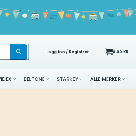
Logg inn / Registrer
0,00
KR
IDEX
BELTONE
STARKEY
ALLE MERKER