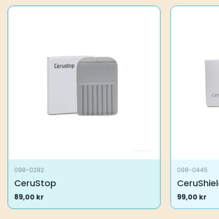
098-0282
098-0445
CeruStop
CeruShiel
89,00
kr
99,00
kr