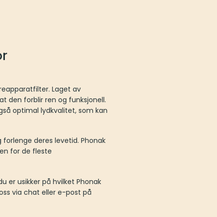
or
eapparatfilter. Laget av
t den forblir ren og funksjonell.
også optimal lydkvalitet, som kan
 forlenge deres levetid. Phonak
en for de fleste
u er usikker på hvilket Phonak
ss via chat eller e-post på