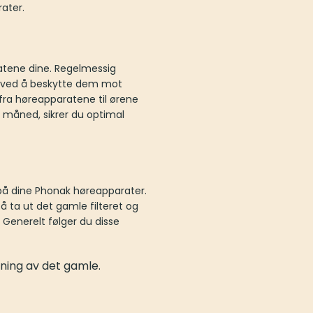
ater.
ratene dine. Regelmessig
ne ved å beskytte dem mot
g fra høreapparatene til ørene
er måned, sikrer du optimal
 på dine Phonak høreapparater.
å ta ut det gamle filteret og
 Generelt følger du disse
rning av det gamle.