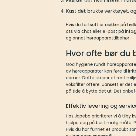
Plasser det nye filteret i hør
Kast det brukte verktøyet, og 
Hvis du fortsatt er usikker på hvi
oss via chat eller e-post på inf
og annet høreapparattilbehør.
Hvor ofte bør du 
God hygiene rundt høreapparatene
av høreapparater kan føre til irr
domer. Dette skaper et rent miljø
voksfilter oftere. Uansett er det
på tide å bytte det ut. Det anbefa
Effektiv levering og serv
Hos Japebo prioriterer vi å tilby
hjelpe deg på best mulig måte. På 
Hvis du har funnet et produkt som
du har noen spørsmål.