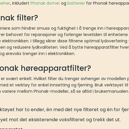
behør
, inkludert
Phonak domer
og
batterier
for Phonak høreappar
nak filter?
rriere som hindrer smuss og fuktighet i å trenge inn i høreappa
serer behovet for reparasjoner og forlenger levetiden til enhete
elektronikken. I tillegg sikrer disse filtrene optimal lydoverførin
 lyden og redusere lydkvaliteten. Ved å bytte høreapparatfilter hv
og ørevoks trenger inn i elektronikken.
onak høreapparatfilter?
 er svært enkelt. Hvilket filter du trenger avhenger av modellen
d et verktøy for enkel innsetting og fjerning. Bruk verktøyet til 
n variere mellom Phonak-modeller, så se alltid i brukermanualen.
ktøyet har to ender, én med det nye filteret og én for fje
et mot det eksisterende voksfilteret og trekk det ut.