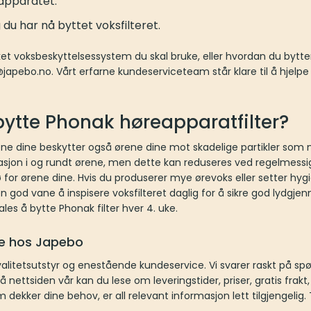
eapparatet.
du har nå byttet voksfilteret.
lket voksbeskyttelsessystem du skal bruke, eller hvordan du bytter
o@japebo.no. Vårt erfarne kundeserviceteam står klare til å hjel
bytte Phonak høreapparatfilter?
 dine beskytter også ørene dine mot skadelige partikler som nat
itasjon i og rundt ørene, men dette kan reduseres ved regelmessig 
 for ørene dine. Hvis du produserer mye ørevoks eller setter hyg
 en god vane å inspisere voksfilteret daglig for å sikre god lydgj
les å bytte Phonak filter hver 4. uke.
ice hos Japebo
 kvalitetsutstyr og enestående kundeservice. Vi svarer raskt på s
nettsiden vår kan du lese om leveringstider, priser, gratis frakt, 
 dekker dine behov, er all relevant informasjon lett tilgjengelig