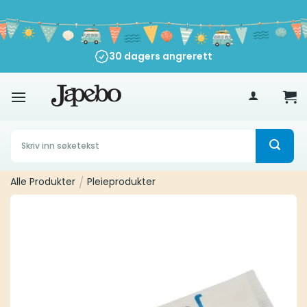
Skip
to
content
30 dagers angrerett
500
kr
Søk
etter:
Alle Produkter
/
Pleieprodukter