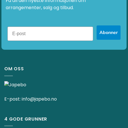
Få all den nyeste informasjonen om
arrangementer, salg og tilbud.
Abonner
OM OSS
E-post:
info@japebo.no
4 GODE GRUNNER