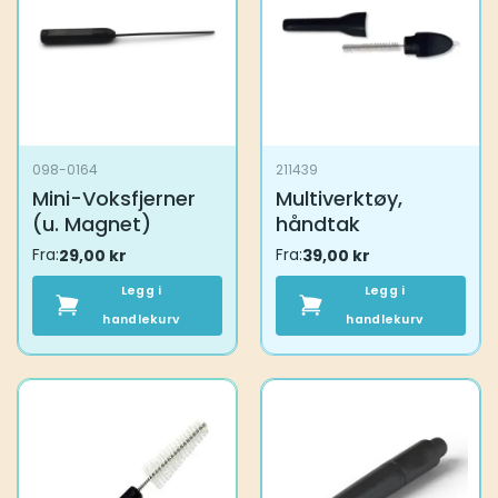
098-0164
211439
Mini-Voksfjerner
Multiverktøy,
(u. Magnet)
håndtak
Fra:
29,00
kr
Fra:
39,00
kr
Legg i
Legg i
handlekurv
handlekurv