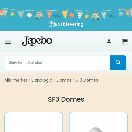
Skip
to
content
Rask levering
500
kr
Søk
etter:
Alle merker
/
Danalogic
/
Domes
/
SF3 Domes
SF3 Domes