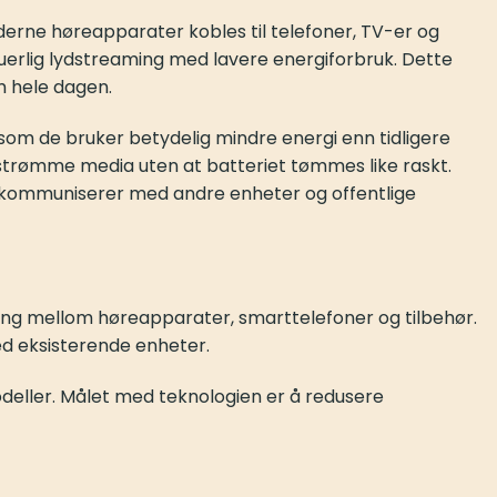
derne høreapparater kobles til telefoner, TV-er og
uerlig lydstreaming med lavere energiforbruk. Dette
m hele dagen.
om de bruker betydelig mindre energi enn tidligere
strømme media uten at batteriet tømmes like raskt.
r kommuniserer med andre enheter og offentlige
aming mellom høreapparater, smarttelefoner og tilbehør.
ed eksisterende enheter.
eller. Målet med teknologien er å redusere