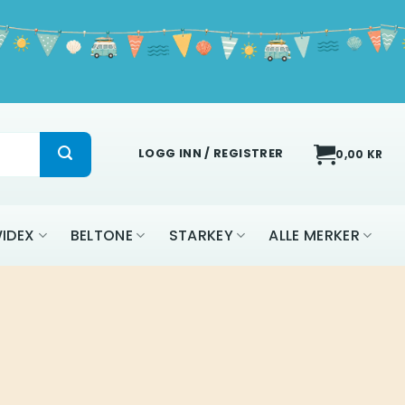
LOGG INN / REGISTRER
0,00
KR
IDEX
BELTONE
STARKEY
ALLE MERKER