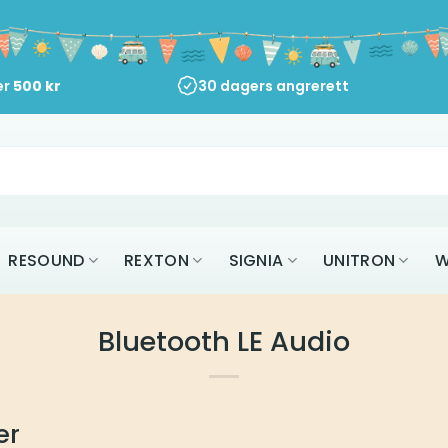
er
500
kr
30 dagers angrerett
RESOUND
REXTON
SIGNIA
UNITRON
W
Bluetooth LE Audio
er