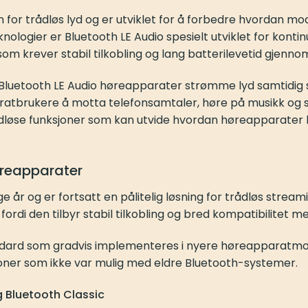
for trådløs lyd og er utviklet for å forbedre hvordan mo
ogier er Bluetooth LE Audio spesielt utviklet for kontin
om krever stabil tilkobling og lang batterilevetid gjenno
Bluetooth LE Audio høreapparater strømme lyd samtidig s
aratbrukere å motta telefonsamtaler, høre på musikk og 
trådløse funksjoner som kan utvide hvordan høreapparate
øreapparater
ge år og er fortsatt en pålitelig løsning for trådløs stre
rdi den tilbyr stabil tilkobling og bred kompatibilitet m
ndard som gradvis implementeres i nyere høreapparatmod
oner som ikke var mulig med eldre Bluetooth-systemer.
g Bluetooth Classic