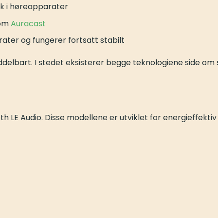
uk i høreapparater
som
Auracast
ater og fungerer fortsatt stabilt
iddelbart. I stedet eksisterer begge teknologiene side 
 LE Audio. Disse modellene er utviklet for energieffekti