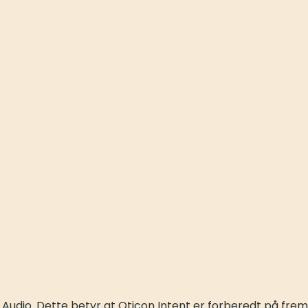
Audio. Dette betyr at Oticon Intent er forberedt på frem