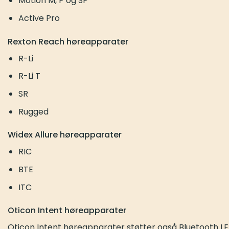
Motion M, P og SP
Active Pro
Rexton Reach høreapparater
R-Li
R-Li T
SR
Rugged
Widex Allure høreapparater
RIC
BTE
ITC
Oticon Intent høreapparater
Oticon Intent høreapparater støtter også Bluetooth LE 