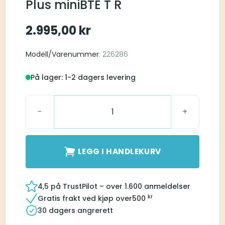
Plus miniBTE T R
2.995,00
kr
Modell/Varenummer
: 226286
På lager: 1-2 dagers levering
Bernafon Charger Plus miniBTE T R antall
LEGG I HANDLEKURV
4,5 på TrustPilot – over 1.600 anmeldelser
kr
Gratis frakt ved kjøp over
500
30 dagers angrerett