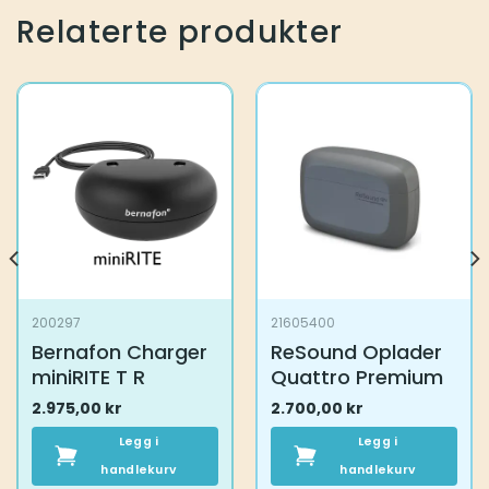
Relaterte produkter
200297
21605400
Bernafon Charger
ReSound Oplader
miniRITE T R
Quattro Premium
2.975,00
kr
2.700,00
kr
Legg i
Legg i
handlekurv
handlekurv