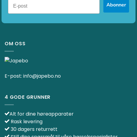
Abonner
OM OSS
E-post:
info@japebo.no
4 GODE GRUNNER
Alt for dine høreapparater
Rask levering
30 dagers returrett
Still dine spørsmål til våre hørselsspesialister