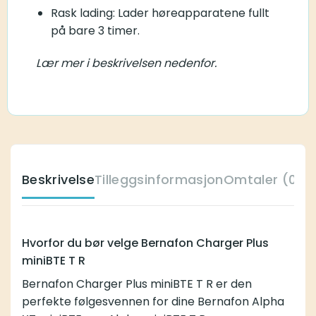
Rask lading: Lader høreapparatene fullt
på bare 3 timer.
Lær mer i beskrivelsen nedenfor.
Beskrivelse
Tilleggsinformasjon
Omtaler (0)
K
Hvorfor du bør velge Bernafon Charger Plus
miniBTE T R
Bernafon Charger Plus miniBTE T R er den
perfekte følgesvennen for dine Bernafon Alpha