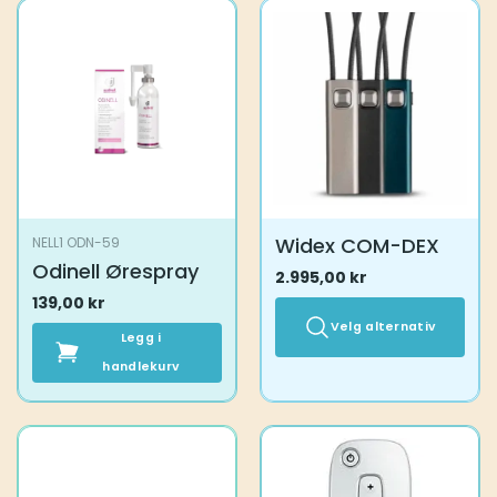
Widex COM-DEX
NELL1 ODN-59
Odinell Ørespray
2.995,00
kr
139,00
kr
Velg alternativ
Legg i
handlekurv
Dette
produktet
har
flere
varianter.
Alternativene