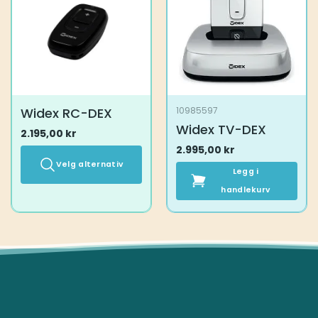
kan
velges
på
produktsiden
Widex RC-DEX
10985597
Widex TV-DEX
2.195,00
kr
2.995,00
kr
Velg alternativ
Legg i
Dette
handlekurv
produktet
har
flere
varianter.
Alternativene
kan
velges
på