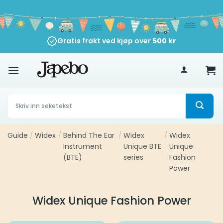
Skip
to
content
Gratis frakt ved kjøp over
500
kr
Søk
etter:
Guide
/
Widex
/
Behind The Ear
/
Widex
/
Widex
Instrument
Unique BTE
Unique
(BTE)
series
Fashion
Power
Widex Unique Fashion Power