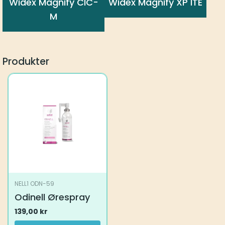
Widex Magnify CIC-
Widex Magnify XP ITE
M
Produkter
NELL1 ODN-59
Odinell Ørespray
139,00
kr