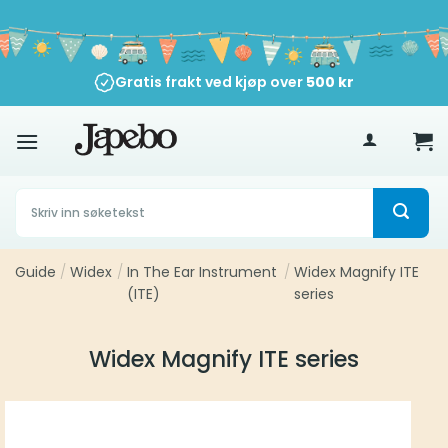
Skip
to
content
Gratis frakt ved kjøp over
500
kr
Søk
etter:
Guide
/
Widex
/
In The Ear Instrument
/
Widex Magnify ITE
(ITE)
series
Widex Magnify ITE series