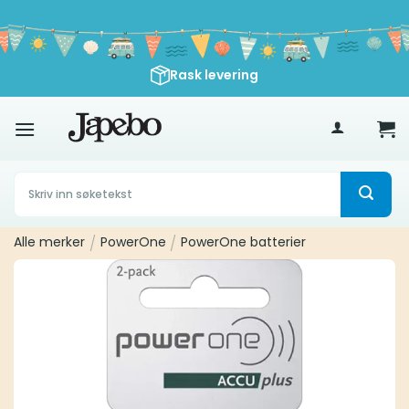
Skip
to
content
Rask levering
500
kr
Søk
etter:
Alle merker
/
PowerOne
/
PowerOne batterier