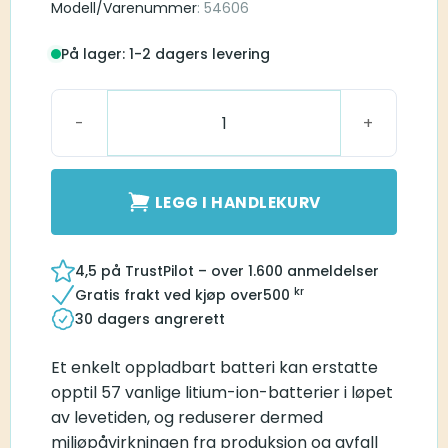
Modell/Varenummer
: 54606
På lager: 1-2 dagers levering
PowerOne AccuPlus 13 antall
LEGG I HANDLEKURV
4,5 på TrustPilot – over 1.600 anmeldelser
kr
Gratis frakt ved kjøp over
500
30 dagers angrerett
Et enkelt oppladbart batteri kan erstatte
opptil 57 vanlige litium-ion-batterier i løpet
av levetiden, og reduserer dermed
miljøpåvirkningen fra produksjon og avfall